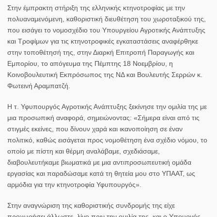
Στην έμπρακτη στήριξη της ελληνικής κτηνοτροφίας με την
πολυαναμενόμενη, καθοριστική διευθέτηση του χωροταξικού της,
που εισάγει το νομοσχέδιο του Υπουργείου Αγροτικής Ανάπτυξης
και Τροφίμων για τις κτηνοτροφικές εγκαταστάσεις αναφέρθηκε
στην τοποθέτησή της, στην Διαρκή Επιτροπή Παραγωγής και
Εμπορίου, το απόγευμα της Πέμπτης 18 Νοεμβρίου, η
Κοινοβουλευτική Εκπρόσωπος της ΝΔ και Βουλευτής Σερρών κ.
Φωτεινή Αραμπατζή
.
Η τ. Υφυπουργός Αγροτικής Ανάπτυξης ξεκίνησε την ομιλία της με
μια προσωπική αναφορά, σημειώνοντας: «Σήμερα είναι από τις
στιγμές εκείνες, που δίνουν χαρά και ικανοποίηση σε έναν
πολιτικό, καθώς εισάγεται προς νομοθέτηση ένα σχέδιο νόμου, το
οποίο με πίστη και θέρμη αναλάβαμε, σχεδιάσαμε,
διαβουλευτήκαμε βιωματικά με μια αντιπροσωπευτική ομάδα
εργασίας και παραδώσαμε κατά τη θητεία μου στο ΥΠΑΑΤ, ως
αρμόδια για την κτηνοτροφία Υφυπουργός».
Στην αναγνώριση της καθοριστικής συνδρομής της είχε
προχωρήσει άλλωστε, λίγο πριν την ομιλία της, και ο Υπουργός