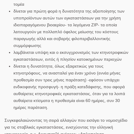
τομέα
δίνεται για πρώτη φορά η δυνατότητα της αξιοποίησης των
υποπροϊόντων αυτών των εγκαταστάσεων για την χρήση
ιδιοπαραγόμενου βιοαερίου- τα λεγόμενα ZIP- τα οποία
λειτουργούν με πολλαπλό όφελος μείωσης του κόστους
παραγωγής αλλά και σοβαρής φιλοπεριβαλλοντικής
συμμόρφωσης
λαμβάνεται υπόψη και ο εκσυγχρονισμός των κτηνοτροφικών
εγκαταστάσεων, εντός ή πλησίον κατοικημένων περιοχών
δίνεται η δυνατότητα, όλως εξαιρετικώς για τους
κτηνοτρόφους, να ανασταλεί για έναν χρόνο (εννέα μήνες
προθεσμία συν τρεις μήνες παράταση) -εφόσον υπάρχει
ενδικοφανής προσφυγή- η πράξη κατεδάφισης, που αφορά
αυθαίρετες κτηνοτροφικές εγκαταστάσεις, όταν για τα λοιπά
αυθαίρετα κτίσματα η προθεσμία είναι 60 ημέρες, συν 30
ημέρες παράταση.
Συγκεφαλαιώνοντας τη σειρά αλλαγών που εισάγει το νομοσχέδιο
για τις σταβλικές εγκαταστάσεις, ενισχύοντας την ελληνική
κτηνοτροφία, η κ. Αραμπατζή ανέφερε: «Απλοποίηση,