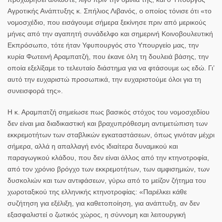
Αγροτικής Ανάπτυξης κ.
Σπήλιος Λιβανός
, ο οποίος τόνισε ότι «το
νομοσχέδιο, που εισάγουμε σήμερα ξεκίνησε πριν από μερικούς
μήνες από την αγαπητή συνάδελφο και σημερινή Κοινοβουλευτική
Εκπρόσωπο, τότε ήταν Υφυπουργός στο Υπουργείο μας, την
κυρία Φωτεινή Αραμπατζή, που έκανε όλη τη δουλειά βάσης, την
οποία εξελίξαμε το τελευταίο διάστημα για να φτάσουμε ως εδώ. Γι’
αυτό την ευχαριστώ προσωπικά, την ευχαριστούμε όλοι για τη
συνεισφορά της».
Η κ. Αραμπατζή σημείωσε πως βασικός στόχος του νομοσχεδίου
δεν είναι μια διαδικαστική και βραχυπρόθεσμη αντιμετώπιση των
εκκρεμοτήτων των σταβλικών εγκαταστάσεων, όπως γινόταν μέχρι
σήμερα, αλλά η απαλλαγή ενός ιδιαίτερα δυναμικού και
παραγωγικού κλάδου, που δεν είναι άλλος από την κτηνοτροφία,
από τον χρόνιο βρόγχο των εκκρεμοτήτων, των αμφισημιών, των
δυσκολιών και των αντιφάσεων, γύρω από το μείζον ζήτημα του
χωροταξικού της ελληνικής κτηνοτροφίας: «Παρέλκει κάθε
συζήτηση για εξέλιξη, για καθετοποίηση, για ανάπτυξη, αν δεν
εξασφαλιστεί ο ζωτικός χώρος, η σύννομη και λειτουργική