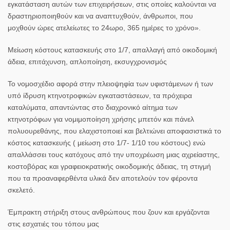
εγκατάσταση αυτών των επιχειρήσεων, στις οποίες καλούνται να
δραστηριοποιηθούν και να αναπτυχθούν, άνθρωποι, που
μοχθούν ώρες ατελείωτες το 24ωρο, 365 ημέρες το χρόνο».
Μείωση κόστους κατασκευής στο 1/7, απαλλαγή από οικοδομική
άδεια, επιτάχυνση, απλοποίηση, εκσυγχρονισμός
Το νομοσχέδιο αφορά στην πλειοψηφία των υφιστάμενων ή των
υπό ίδρυση κτηνοτροφικών εγκαταστάσεων, τα πρόχειρα
καταλύματα, απαντώντας στο διαχρονικό αίτημα των
κτηνοτρόφων για νομιμοποίηση χρήσης μπετόν και πάνελ
πολυουρεθάνης, που ελαχιστοποιεί και βελτιώνει αποφασιστικά το
κόστος κατασκευής ( μείωση στο 1/7- 1/10 του κόστους) ενώ
απαλλάσσει τους κατόχους από την υποχρέωση μιας αχρείαστης,
κοστοβόρας και γραφειοκρατικής οικοδομικής άδειας, τη στιγμή
που τα προαναφερθέντα υλικά δεν αποτελούν τον φέροντα
σκελετό.
Έμπρακτη στήριξη στους ανθρώπους που ζουν και εργάζονται
στις εσχατιές του τόπου μας