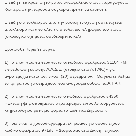
Επειδή η επικράτηση κλίματος ανασφάλειας στους παραγωγούς,
ιδιαίτερα στην παρούσα συγκυρία πρέπει να ανακοπεί
Επειδή ο αποκλεισμός από την βασική ενίσχυση συνεπάγεται
αποκλεισμό και από όλες τις υπόλοιπες πληρωμές του έτους
(οικολογικά σχήματα, συνδεδεμένες κτλ)
Ερωτάσθε Κύριε Υπουργέ:
1)Πότε και πώς θα θεραπευτεί οι κωδικός σφάλματος 31104 «Μη
επιβεβαίωση έκτασης Α.Α.Δ.Ε. (στοιχεία από Α.Τ.ΑΚ.)» για
αγροτεμάχια κάτω των είκοσι (20) στρεμμάτων ; Θα γίνει επιλέξιμο
το τμήμα του γαιοτεμαχίου, που αναγράφει ορθώς τα Α.Τ.ΑΚ.;
2)Πότε και πώς θα θεραπευτεί ο κωδικός σφάλματος 54350
«Έκταση ψηφιοποιημένου αγροτεμαχίου εντός λειτουργούντος
κτηματολογίου με κύριο φορέα το Ελληνικό Δημόσιο»;
3)Ποιο είναι το χρονοδιάγραμμα πληρωμών για όσους έχουν
κωδικό σφάλματος 97195 «Δεσμεύσεις από Δ/νση Τεχνικών