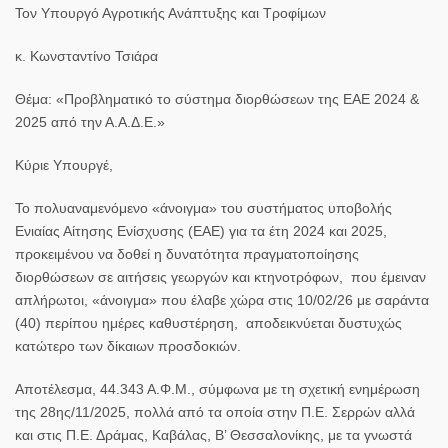
Τον Υπουργό Αγροτικής Ανάπτυξης και Τροφίμων
κ. Κωνσταντίνο Τσιάρα
Θέμα: «Προβληματικό το σύστημα διορθώσεων της ΕΑΕ 2024 &
2025 από την Α.Α.Δ.Ε.»
Κύριε Υπουργέ,
Το πολυαναμενόμενο «άνοιγμα» του συστήματος υποβολής
Ενιαίας Αίτησης Ενίσχυσης (ΕΑΕ) για τα έτη 2024 και 2025,
προκειμένου να δοθεί η δυνατότητα πραγματοποίησης
διορθώσεων σε αιτήσεις γεωργών και κτηνοτρόφων, που έμειναν
απλήρωτοι, «άνοιγμα» που έλαβε χώρα στις 10/02/26 με σαράντα
(40) περίπου ημέρες καθυστέρηση, αποδεικνύεται δυστυχώς
κατώτερο των δίκαιων προσδοκιών.
Αποτέλεσμα, 44.343 Α.Φ.Μ., σύμφωνα με τη σχετική ενημέρωση
της 28ης/11/2025, πολλά από τα οποία στην Π.Ε. Σερρών αλλά
και στις Π.Ε. Δράμας, Καβάλας, Β’ Θεσσαλονίκης, με τα γνωστά