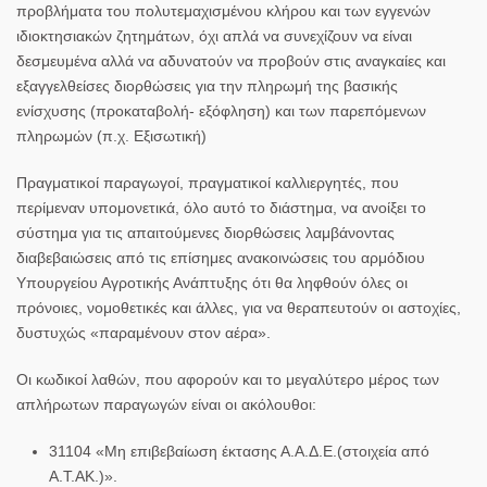
προβλήματα του πολυτεμαχισμένου κλήρου και των εγγενών
ιδιοκτησιακών ζητημάτων, όχι απλά να συνεχίζουν να είναι
δεσμευμένα αλλά να αδυνατούν να προβούν στις αναγκαίες και
εξαγγελθείσες διορθώσεις για την πληρωμή της βασικής
ενίσχυσης (προκαταβολή- εξόφληση) και των παρεπόμενων
πληρωμών (π.χ. Εξισωτική)
Πραγματικοί παραγωγοί, πραγματικοί καλλιεργητές, που
περίμεναν υπομονετικά, όλο αυτό το διάστημα, να ανοίξει το
σύστημα για τις απαιτούμενες διορθώσεις λαμβάνοντας
διαβεβαιώσεις από τις επίσημες ανακοινώσεις του αρμόδιου
Υπουργείου Αγροτικής Ανάπτυξης ότι θα ληφθούν όλες οι
πρόνοιες, νομοθετικές και άλλες, για να θεραπευτούν οι αστοχίες,
δυστυχώς «παραμένουν στον αέρα».
Οι κωδικοί λαθών, που αφορούν και το μεγαλύτερο μέρος των
απλήρωτων παραγωγών είναι οι ακόλουθοι:
31104 «Μη επιβεβαίωση έκτασης Α.Α.Δ.Ε.(στοιχεία από
Α.Τ.ΑΚ.)».