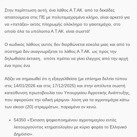
Στην περίπτωση αυτή, ένα λάθος Α.Τ.ΑΚ. από τα δεκάδες
απαιτούμενα στις ΠΕ με πολυτεμαχισμένο κλήρο, είναι αρκετό για
να «πετάξει» εκτός πληρωμής ολόκληρο το γαιοτεμάχιο, στο
οποίο όλα τα υπόλοιπα Α.Τ.ΑΚ. είναι σωστά!
Ο κωδικός λάθους αυτός δεν διορθώνεται εύκολα μιας και από το
σύστημα δεν αναγνωρίζεται το λάθος Α.Τ.ΑΚ. ως προς την
δηλωθείσα έκταση, οπότε πρέπει να γίνει έλεγχος από την αρχή
ένα προς ένα.
Αξίζει να σημειωθεί ότι η εξαγγελθείσα (με επίσημα δελτία τύπου
στις 14/01/2026 και στις 17/12/2025) και στην απόλυτα σωστή
κατεύθυνση πρωτοβουλία του Υπουργείου Αγροτικής Ανάπτυξης,
που αφορούσε την ειδική μέριμνα- λύση για τα αγροτεμάχια κάτω
των είκοσι (20) στρεμμάτων, παραμένει εν κενώ.
54350 «Έκταση ψηφιοποιημένου αγροτεμαχίου εντός
λειτουργούντος κτηματολογίου με κύριο φορέα το Ελληνικό
Δημόσιο».