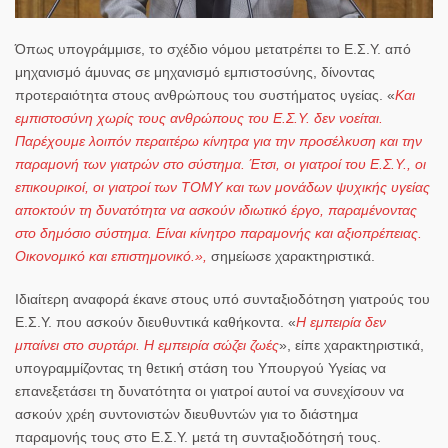
Όπως υπογράμμισε, το σχέδιο νόμου
μετατρέπει το Ε.Σ.Υ. από
μηχανισμό άμυνας σε μηχανισμό εμπιστοσύνης
, δίνοντας
προτεραιότητα στους ανθρώπους του συστήματος υγείας. «
Και
εμπιστοσύνη χωρίς τους ανθρώπους του Ε.Σ.Υ. δεν νοείται.
Παρέχουμε λοιπόν περαιτέρω κίνητρα για την προσέλκυση και την
παραμονή των γιατρών στο σύστημα. Έτσι, οι γιατροί του Ε.Σ.Υ., οι
επικουρικοί, οι γιατροί των ΤΟΜΥ και των μονάδων ψυχικής υγείας
αποκτούν τη δυνατότητα να ασκούν ιδιωτικό έργο, παραμένοντας
στο δημόσιο σύστημα. Είναι κίνητρο παραμονής και αξιοπρέπειας.
Οικονομικό και επιστημονικό.»,
σημείωσε χαρακτηριστικά.
Ιδιαίτερη αναφορά έκανε στους
υπό συνταξιοδότηση γιατρούς του
Ε.Σ.Υ. που ασκούν διευθυντικά καθήκοντα
. «
Η εμπειρία δεν
μπαίνει στο συρτάρι. Η εμπειρία σώζει ζωές
», είπε χαρακτηριστικά,
υπογραμμίζοντας τη θετική στάση του
Υπουργού Υγείας
να
επανεξετάσει τη δυνατότητα οι γιατροί αυτοί να συνεχίσουν
να
ασκούν χρέη συντονιστών διευθυντών για το διάστημα
παραμονής τους στο Ε.Σ.Υ. μετά τη συνταξιοδότησή τους
.