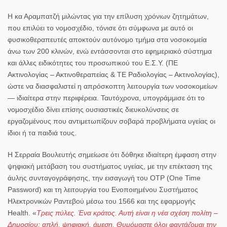
Η
κα Αραμπατζή
μιλώντας για την επίλυση χρόνιων ζητημάτων,
που επιλύει το νομοσχέδιο, τόνισε ότι σύμφωνα με αυτό οι
φυσικοθεραπευτές
αποκτούν
αυτόνομο τμήμα στα νοσοκομεία
άνω των 200 κλινών
, ενώ
εντάσσονται στο εφημεριακό σύστημα
και άλλες ειδικότητες του προσωπικού του Ε.Σ.Υ. (ΠΕ
Ακτινολογίας – Ακτινοθεραπείας & ΤΕ Ραδιολογίας – Ακτινολογίας)
,
ώστε να διασφαλιστεί η απρόσκοπτη λειτουργία των νοσοκομείων
— ιδιαίτερα στην περιφέρεια. Ταυτόχρονα, υπογράμμισε ότι το
νομοσχέδιο δίνει επίσης
ουσιαστικές διευκολύνσεις σε
εργαζομένους που αντιμετωπίζουν σοβαρά προβλήματα υγείας οι
ίδιοι ή τα παιδιά τους
.
Η
Σερραία Βουλευτής
σημείωσε ότι δόθηκε ιδιαίτερη έμφαση
στην
ψηφιακή μετάβαση
του συστήματος υγείας, με την
επέκταση της
άυλης συνταγογράφησης
, την
εισαγωγή του OTP
(One Time
Password) και τη λειτουργία του
Ενοποιημένου Συστήματος
Ηλεκτρονικών Ραντεβού μέσω του 1566 και της εφαρμογής
Health
. «
Τρεις πύλες. Ένα κράτος. Αυτή είναι η νέα σχέση πολίτη –
Δημοσίου: απλή, ψηφιακή, άμεση. Θυμόμαστε όλοι φαντάζομαι την