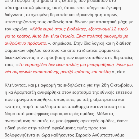
Σε ότι αφορά τη σημασία της
ένταξης των βιοδεικτών στο
σύστημα αποζημίωσης
, αυτό, όπως είπε, οδηγεί σε
έγκαιρη
διάγνωση, στοχευμένη θεραπεία
και
εξοικονόμηση πόρων
,
υποστηρίζοντας τους ασθενείς που δίνουν μια απαιτητική μάχη με
τον καρκίνο. «
Κάθε ευρώ στους βιοδείκτες, εξοικονομεί 12 ευρώ
για το κράτος. Αυτό δεν είναι θεωρία. Είναι πολιτική οικονομία με
ανθρώπινο πρόσωπο.
», σημείωσε. Στην ίδια λογική και η
διάθεση
φαρμάκων υψηλού κόστους και από τα ιδιωτικά φαρμακεία
.
διευκολύνοντας την πρόσβαση των καρκινοπαθών στις θεραπείες
τους. «
Το νομοσχέδιο δεν είναι απλώς μια μεταρρύθμιση. Είναι μια
νέα συμφωνία εμπιστοσύνης μεταξύ κράτους και πολίτη.
», είπε.
Κλείνοντας, και με αφορμή τις εκδηλώσεις για την
28η Οκτωβρίου
,
η κα Αραμπατζή
αναφέρθηκε στον εορτασμό της εθνικής επετείου
που πραγματοποιήθηκε, όπως είπε, με
τάξη, αξιοπρέπεια και
ενότητα, παρά τα καλέσματα σε απειθαρχία και αντίσταση στο
Νόμο από μειοψηφικές ακροαριστερές ομάδες
. Μάλιστα,
αναφερόμενη σε αυτές τις μειοψηφικές αριστερές ομάδες, έκανε
ειδική μνεία στην
τελετή οφειλόμενης τιμής
προς τον
δολοφονηθέντα εν ώρα καθήκοντος Σερραίο
Ανθυπαστυνόμο