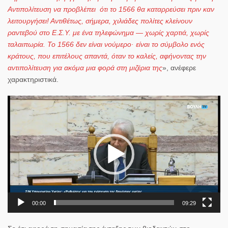
Αντιπολίτευση να προβλέπει ότι το 1566 θα καταρρεύσει πριν καν
λειτουργήσει! Αντιθέτως, σήμερα, χιλιάδες πολίτες κλείνουν
ραντεβού στο Ε.Σ.Υ. με ένα τηλεφώνημα — χωρίς χαρτιά, χωρίς
ταλαιπωρία. Το 1566 δεν είναι νούμερο· είναι το σύμβολο ενός
κράτους, που επιτέλους απαντά, όταν το καλείς, αφήνοντας την
αντιπολίτευση για ακόμα μια φορά στη μιζέρια της
», ανέφερε
χαρακτηριστικά.
Πρόγραμμα
Αναπαραγωγής
Βίντεο
00:00
09:29