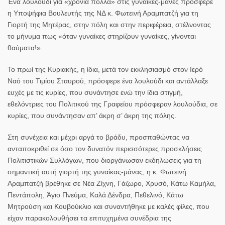
Ένα λουλούδι για «χρόνια πολλά» στις γυναίκες-μάνες πρόσφερε
η Υποψήφια Βουλευτής της ΝΔ κ.
Φωτεινή Αραμπατζή
για τη
Γιορτή της Μητέρας
, στην πόλη και στην περιφέρεια, στέλνοντας
το μήνυμα πως «
όταν γυναίκες στηρίζουν γυναίκες, γίνονται
θαύματα!
».
Το πρωί της Κυριακής, η ίδια, μετά τον εκκλησιασμό στον Ιερό
Ναό του Τιμίου Σταυρού, πρόσφερε ένα λουλούδι και αντάλλαξε
ευχές με τις κυρίες, που συνάντησε ενώ την ίδια στιγμή,
εθελόντριες του Πολιτικού της Γραφείου πρόσφεραν λουλούδια, σε
κυρίες, που συνάντησαν απ’ άκρη σ’ άκρη της πόλης.
Στη συνέχεια και μέχρι αργά το βράδυ, προσπαθώντας να
ανταποκριθεί σε όσο τον δυνατόν περισσότερες προσκλήσεις
Πολιτιστικών Συλλόγων, που διοργάνωσαν εκδηλώσεις για τη
σημαντική αυτή γιορτή της γυναίκας-μάνας, η κ. Φωτεινή
Αραμπατζή βρέθηκε σε
Νέα Ζίχνη
,
Γάζωρο
,
Χρυσό
,
Κάτω Καμήλα
,
Πεντάπολη
,
Άγιο Πνεύμα
,
Καλά Δένδρα
,
Πεθελινό
,
Κάτω
Μητρούση
και
Κουβούκλιο
και συναντήθηκε με καλές φίλες, που
είχαν παρακολουθήσει τα επιτυχημένα συνέδρια της