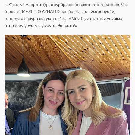
κ. Φωτεινή Αραμπατζή υπογράμμισε ότι μέσα από πρωτοβουλίες
όπως το ΜΑΖΙ ΠΙΟ ΔΥΝΑΤΕΣ και δομές, που λειτουργούν,
υπάρχει στήριγμα και για τις ίδιες: «
Μην ξεχνάτε: όταν γυναίκες
στηρίζουν γυναίκες γίνονται θαύματα!
».