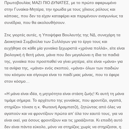
Πρωτοβουλίας ΜΑΖΙ ΠΙΟ ΔΥΝΑΤΕΣ, με το πρώτο αφιερωμένο
στην Γυναίκα-Μητέρα, την ηρωίδα με τους χίλιους ρόλους και
κάποιες, που δεν τα είχαν καταφέρει και περιμένουν εναγωνίως τα
συνέδρια, που θα ακολουθήσουν.
Στις γιορτές αυτές, η Υποψήφια Βουλευτής της ΝΔ, συνεχάρη τα
Διοικητικά Συμβούλια των Συλλόγων για το έργο τους και
ευχήθηκε σε κάθε μία γυναίκα ξεχωριστά «χρόνια πολλά», είτε είναι
βιολογική ή θετή μάνα, μάνα που δεν μεγαλώνει η ίδια τα παιδιά
της, γυναίκα που προσπαθεί να γίνει μητέρα, είτε είναι «μάνα» για
τα ανίψια της, «μάνα» ενός σκοπού, «μάνα» όλων των παιδιών
του κόσμου και σίγουρα είναι το παιδί μιας μάνας, που το έφερε
στον κόσμο…
«Η μάνα είναι ιδέα, η μητρότητα είναι στάση ζωής! Κι αυτή τη μάνα
τιμάμε σήμερα. Το αρχέτυπο της γυναίκας, που φροντίζει, αγαπά,
στηρίζει» τόνισε η κ. Φωτεινή Αραμπατζή, ζητώντας από όλες να
αγαπούν και να φροντίζουν πρώτα απ’ όλα τον εαυτό τους, για να
είναι εκεί, για όσους φροντίζουν και τις χρειάζονται. Κι επειδή αυτό
δεν είναι πάντα εύκολο, μόνο να στηρίζεις χωρίς να στηρίζεσαι, η