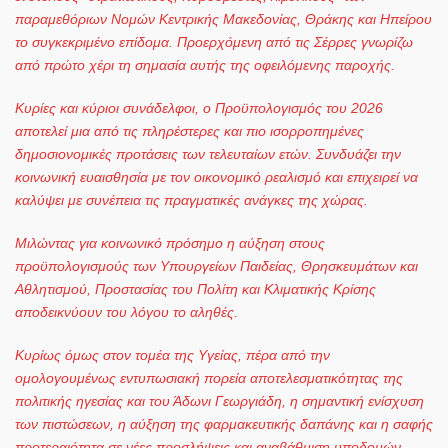
παραμεθόριων Νομών Κεντρικής Μακεδονίας, Θράκης και Ηπείρου
το συγκεκριμένο επίδομα. Προερχόμενη από τις Σέρρες γνωρίζω
από πρώτο χέρι τη σημασία αυτής της οφειλόμενης παροχής.
Κυρίες και κύριοι συνάδελφοι, ο Προϋπολογισμός του 2026
αποτελεί μια από τις πληρέστερες και πιο ισορροπημένες
δημοσιονομικές προτάσεις των τελευταίων ετών. Συνδυάζει την
κοινωνική ευαισθησία με τον οικονομικό ρεαλισμό και επιχειρεί να
καλύψει με συνέπεια τις πραγματικές ανάγκες της χώρας.
Μιλώντας για κοινωνικό πρόσημο η αύξηση στους
προϋπολογισμούς των Υπουργείων Παιδείας, Θρησκευμάτων και
Αθλητισμού, Προστασίας του Πολίτη και Κλιματικής Κρίσης
αποδεικνύουν του λόγου το αληθές.
Κυρίως όμως στον τομέα της Υγείας, πέρα από την
ομολογουμένως εντυπωσιακή πορεία αποτελεσματικότητας της
πολιτικής ηγεσίας και του Άδωνι Γεωργιάδη, η σημαντική ενίσχυση
των πιστώσεων, η αύξηση της φαρμακευτικής δαπάνης και η σαφής
προτεραιότητα σε νέες προσλήψεις και αναβάθμιση υποδομών