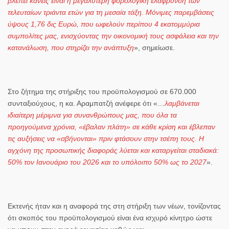
βλέπει κανείς είναι η μεγαλύτερη φορολογική ελάφρυνση των
τελευταίων τριάντα ετών για τη μεσαία τάξη. Μόνιμες παρεμβάσεις
ύψους 1,76 δις Ευρώ, που ωφελούν περίπου 4 εκατομμύρια
συμπολίτες μας, ενισχύοντας την οικονομική τους ασφάλεια και την
κατανάλωση, που στηρίζει την ανάπτυξη
», σημείωσε.
Στο ζήτημα της στήριξης του προϋπολογισμού σε
670.000
συνταξιούχους,
η
κα. Αραμπατζή
ανέφερε ότι «…
λαμβάνεται
ιδιαίτερη μέριμνα για συνανθρώπους μας, που όλα τα
προηγούμενα χρόνια, «έβαλαν πλάτη» σε κάθε κρίση και έβλεπαν
τις αυξήσεις να «σβήνονται» πριν φτάσουν στην τσέπη τους. Η
αγχόνη της προσωπικής διαφοράς λύεται και καταργείται σταδιακά:
50% τον Ιανουάριο του 2026 και το υπόλοιπο 50% ως το 2027
».
Εκτενής ήταν και η αναφορά της στη στήριξη των
νέων
, τονίζοντας
ότι σκοπός του προϋπολογισμού είναι ένα ισχυρό κίνητρο ώστε