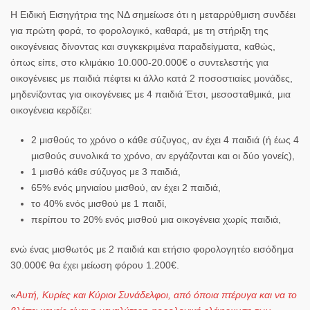
Η
Ειδική Εισηγήτρια της Ν
Δ σημείωσε ότι η μεταρρύθμιση
συνδέει
για πρώτη φορά, το φορολογικό, καθαρά, με τη στήριξη της
οικογένειας
δίνοντας και συγκεκριμένα παραδείγματα, καθώς,
όπως είπε, στο κλιμάκιο
10.000-20.000€
ο συντελεστής για
οικογένειες με παιδιά πέφτει κι άλλο κατά 2 ποσοστιαίες μονάδες,
μηδενίζοντας για οικογένειες με 4 παιδιά
Έτσι, μεσοσταθμικά,
μια
οικογένεια κερδίζει
:
2 μισθούς το χρόνο ο κάθε σύζυγος, αν έχει 4 παιδιά (ή έως 4
μισθούς συνολικά το χρόνο, αν εργάζονται και οι δύο γονείς),
1 μισθό κάθε σύζυγος με 3 παιδιά,
65% ενός μηνιαίου μισθού, αν έχει 2 παιδιά,
το 40% ενός μισθού με 1 παιδί,
περίπου το 20% ενός μισθού μια οικογένεια χωρίς παιδιά,
ενώ ένας
μισθωτός με 2 παιδιά
και ετήσιο φορολογητέο
εισόδημα
30.000€
θα έχει
μείωση φόρου 1.200€
.
«
Αυτή, Κυρίες και Κύριοι Συνάδελφοι, από όποια πτέρυγα και να το