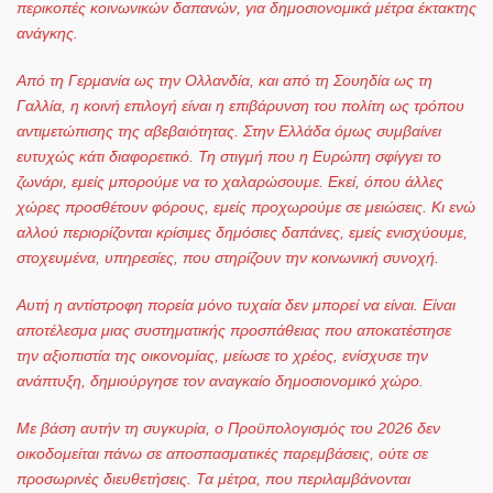
περικοπές κοινωνικών δαπανών, για δημοσιονομικά μέτρα έκτακτης
ανάγκης.
Από τη Γερμανία ως την Ολλανδία, και από τη Σουηδία ως τη
Γαλλία, η κοινή επιλογή είναι η επιβάρυνση του πολίτη ως τρόπου
αντιμετώπισης της αβεβαιότητας. Στην Ελλάδα όμως συμβαίνει
ευτυχώς κάτι διαφορετικό. Τη στιγμή που η Ευρώπη σφίγγει το
ζωνάρι, εμείς μπορούμε να το χαλαρώσουμε. Εκεί, όπου άλλες
χώρες προσθέτουν φόρους, εμείς προχωρούμε σε μειώσεις. Κι ενώ
αλλού περιορίζονται κρίσιμες δημόσιες δαπάνες, εμείς ενισχύουμε,
στοχευμένα, υπηρεσίες, που στηρίζουν την κοινωνική συνοχή.
Αυτή η αντίστροφη πορεία μόνο τυχαία δεν μπορεί να είναι. Είναι
αποτέλεσμα μιας συστηματικής προσπάθειας που αποκατέστησε
την αξιοπιστία της οικονομίας, μείωσε το χρέος, ενίσχυσε την
ανάπτυξη, δημιούργησε τον αναγκαίο δημοσιονομικό χώρο.
Με βάση αυτήν τη συγκυρία, ο Προϋπολογισμός του 2026 δεν
οικοδομείται πάνω σε αποσπασματικές παρεμβάσεις, ούτε σε
προσωρινές διευθετήσεις. Τα μέτρα, που περιλαμβάνονται