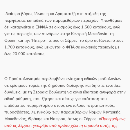
Ιδιαίτερο βάρος έδωσε η
κα Αραμπατζή
στη στήριξη της
περιφέρειας
και ειδικά των
παραμεθόριων περιοχών
. Υπενθύμισε
ότι
καταργείται ο ΕΝΦΙΑ σε οικισμούς έως 1.500 κατοίκους
, ενώ
για τις
περιοχές των συνόρων
-στην Κεντρική Μακεδονία, τη
Θράκη και την Ήπειρο-,
όπως οι Σέρρες
, το όριο
αυξάνεται στους
1.700 κατοίκους
, ενώ
μειώνεται ο ΦΠΑ σε ακριτικές περιοχές με
έως 20.000 κατοίκους
.
Ο Προϋπολογισμός περιλαμβάνει
ενίσχυση ειδικών μισθολογίων
σε κρίσιμους τομείς της δημόσιας διοίκησης και δη στις
ένοπλες
δυνάμεις
, με τη
Σερραία Βουλευτή
να κάνει ιδιαίτερη αναφορά στην
ειδική ρύθμιση,
που ζήτησε και πέτυχε
για
επέκταση του
επιδόματος παραμεθορίου στους ένστολους
-στρατιωτικούς,
πυροσβέστες, λιμενικούς- των παραμεθόριων Νομών Κεντρικής
Μακεδονίας, Θράκης και Ηπείρου, όπως οι
Σέρρες
. «
Προερχόμενη
από τις Σέρρες, γνωρίζω από πρώτο χέρι τη σημασία αυτής της