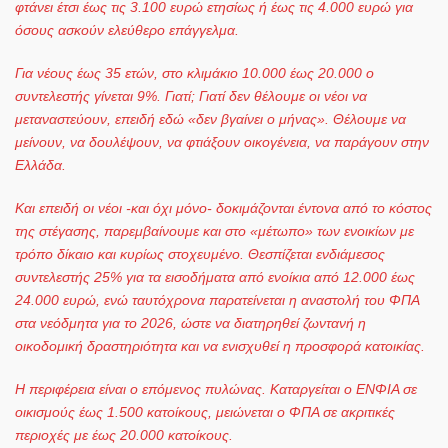
φτάνει έτσι έως τις 3.100 ευρώ ετησίως ή έως τις 4.000 ευρώ για
όσους ασκούν ελεύθερο επάγγελμα.
Για νέους έως 35 ετών, στο κλιμάκιο 10.000 έως 20.000 ο
συντελεστής γίνεται 9%. Γιατί; Γιατί δεν θέλουμε οι νέοι να
μεταναστεύουν, επειδή εδώ «δεν βγαίνει ο μήνας». Θέλουμε να
μείνουν, να δουλέψουν, να φτιάξουν οικογένεια, να παράγουν στην
Ελλάδα.
Και επειδή οι νέοι -και όχι μόνο- δοκιμάζονται έντονα από το κόστος
της στέγασης, παρεμβαίνουμε και στο «μέτωπο» των ενοικίων με
τρόπο δίκαιο και κυρίως στοχευμένο. Θεσπίζεται ενδιάμεσος
συντελεστής 25% για τα εισοδήματα από ενοίκια από 12.000 έως
24.000 ευρώ, ενώ ταυτόχρονα παρατείνεται η αναστολή του ΦΠΑ
στα νεόδμητα για το 2026, ώστε να διατηρηθεί ζωντανή η
οικοδομική δραστηριότητα και να ενισχυθεί η προσφορά κατοικίας.
Η περιφέρεια είναι ο επόμενος πυλώνας. Καταργείται ο ΕΝΦΙΑ σε
οικισμούς έως 1.500 κατοίκους, μειώνεται ο ΦΠΑ σε ακριτικές
περιοχές με έως 20.000 κατοίκους.