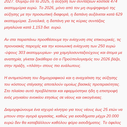
2027. Θυμίζω ότι το 2025, η αύξηση των συντάξεων κόστισε 474
εκατομμύρια ευρώ. Το 2026, μόνο από τον μη συμψηφισμό της
αύξησης με την προσωπική διαφορά, η δαπάνη αυξάνεται κατά 629
εκατομμύρια. Συνολικά, η δαπάνη για τις κύριες συντάξεις
μεγαλώνει κατά 1,153 δισ. ευρώ.
Αν στα παραπάνω προσθέσουμε την ενίσχυση στις επικουρικές, τις
προνοιακές παροχές και την κοινωνική ενίσχυση των 250 ευρώ
-ύψους 303 εκατομμυρίων- για χαμηλοσυνταξιούχους και άτομα με
αναπηρία, γίνεται ξεκάθαρο ότι ο Προϋπολογισμός του 2026 βάζει,
στην πράξη, «πλάτη» στους πιο ευάλωτους.
Η αντιμετώπιση του δημογραφικού και η αναχαίτιση της αύξησης
του κόστους στέγασης αποτελούν ομοίως βασικές προτεραιότητες.
Στο πλαίσιο αυτό προβλέπεται και εφαρμόστηκε ήδη η επιστροφή
ενός μηνιαίου ενοικίου ετησίως σε νέους και οικογένειες.
Διαμορφώνουμε ένα ισχυρό κίνητρο για τους νέους έως 25 ετών να
μπουν στην αγορά εργασίας, καθώς για εισοδήματα μέχρι 20.000
ευρώ δεν θα καταβάλλουν καθόλου φόρο εισοδήματος. Το όφελος