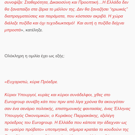
συνοψίζει: Σ
ταθερότητα, Δικαιοσύνη και Προοπτική…Η Ελλάδα δεν
θα ξαναπαίξει στα ζάρια το μέλλον της. Δεν θα ξαναζήσει “ηρωικές”
διαπραγματεύσεις και πειράματα, που κόστισαν ακριβά. Η χώρα
διάλεξε πυξίδα και όχι τυχοδιωκτισμό! Και αυτή η πυξίδα δείχνει
μπροστά
», κατέληξε.
Ολόκληρη η ομιλία έχει ως εξής:
«Ευχαριστώ, κύριε Πρόεδρε.
Κύριοι Υπουργοί, κυρίες και κύριοι συνάδελφοι, χθες στο
Eurogroup συνέβη κάτι που πριν από λίγα χρόνια θα ακουγόταν
σαν ένα σενάριο πολιτικής, επιστημονικής φαντασίας, ένας Έλληνας
Υπουργός Οικονομικών, ο Κυριάκος Πιερρακάκης, εξελέγη
πρόεδρος του Eurogroup. Η Ελλάδα που κάποτε την έδειχναν ως
το «μαύρο πρόβατο» υποτιμητικά, σήμερα κρατάει το κουδούνι της