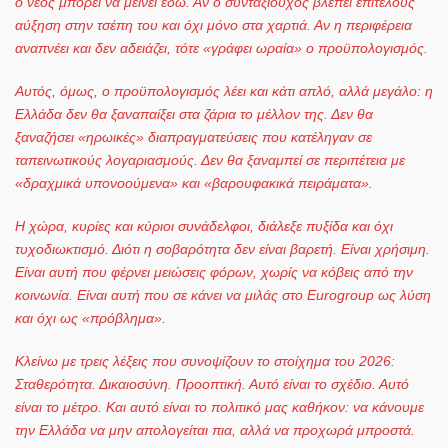
ο νέος μπορεί να μείνει εδώ. Αν ο συνταξιούχος βλέπει επιτέλους
αύξηση στην τσέπη του και όχι μόνο στα χαρτιά. Αν η περιφέρεια
αναπνέει και δεν αδειάζει, τότε «γράφει ωραία» ο προϋπολογισμός.
Αυτός, όμως, ο προϋπολογισμός λέει και κάτι απλό, αλλά μεγάλο: η
Ελλάδα δεν θα ξαναπαίξει στα ζάρια το μέλλον της. Δεν θα
ξαναζήσει «ηρωικές» διαπραγματεύσεις που κατέληγαν σε
ταπεινωτικούς λογαριασμούς. Δεν θα ξαναμπεί σε περιπέτεια με
«δραχμικά υπονοούμενα» και «βαρουφακικά πειράματα».
Η χώρα, κυρίες και κύριοι συνάδελφοι, διάλεξε πυξίδα και όχι
τυχοδιωκτισμό. Διότι η σοβαρότητα δεν είναι βαρετή. Είναι χρήσιμη.
Είναι αυτή που φέρνει μειώσεις φόρων, χωρίς να κόβεις από την
κοινωνία. Είναι αυτή που σε κάνει να μιλάς στο
Eurogroup ως λύση
και όχι ως «πρόβλημα».
Κλείνω με τρεις λέξεις που συνοψίζουν το στοίχημα του 2026:
Σταθερότητα. Δικαιοσύνη. Προοπτική. Αυτό είναι το σχέδιο. Αυτό
είναι το μέτρο. Και αυτό είναι το πολιτικό μας καθήκον: να κάνουμε
την Ελλάδα να μην απολογείται πια, αλλά να προχωρά μπροστά.