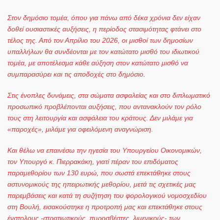
Στον δημόσιο τομέα, όπου για πάνω από δέκα χρόνια δεν είχαν
δοθεί ουσιαστικές αυξήσεις, η περίοδος στασιμότητας φτάνει στο
τέλος της. Από τον Απρίλιο του 2026, οι μισθοί των δημοσίων
υπαλλήλων θα συνδέονται με τον κατώτατο μισθό του ιδιωτικού
τομέα, με αποτέλεσμα κάθε αύξηση στον κατώτατο μισθό να
συμπαρασύρει και τις αποδοχές στο δημόσιο.
Στις ένοπλες δυνάμεις, στα σώματα ασφαλείας και στο διπλωματικό
προσωπικό προβλέπονται αυξήσεις, που αντανακλούν τον ρόλο
τους στη λειτουργία και ασφάλεια του κράτους. Δεν μιλάμε για
«παροχές», μιλάμε για οφειλόμενη αναγνώριση.
Και θέλω να επαινέσω την ηγεσία του Υπουργείου Οικονομικών,
τον Υπουργό κ. Πιερρακάκη, γιατί πέραν του επιδόματος
παραμεθορίου των 130 ευρώ, που σωστά επεκτάθηκε στους
αστυνομικούς της ηπειρωτικής μεθορίου, μετά τις σχετικές μας
παρεμβάσεις και κατά τη συζήτηση του φορολογικού νομοσχεδίου
στη Βουλή, εισακούστηκε η προτροπή μας και επεκτάθηκε στους
ένστολους -στρατιωτικούς, πυροσβέστες, λιμενικούς- των