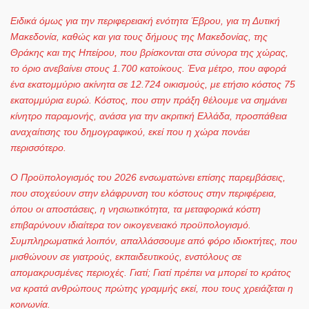
Ειδικά όμως για την περιφερειακή ενότητα Έβρου, για τη Δυτική
Μακεδονία, καθώς και για τους δήμους της Μακεδονίας, της
Θράκης και της Ηπείρου, που βρίσκονται στα σύνορα της χώρας,
το όριο ανεβαίνει στους 1.700 κατοίκους. Ένα μέτρο, που αφορά
ένα εκατομμύριο ακίνητα σε 12.724 οικισμούς, με ετήσιο κόστος 75
εκατομμύρια ευρώ. Κόστος, που στην πράξη θέλουμε να σημάνει
κίνητρο παραμονής, ανάσα για την ακριτική Ελλάδα, προσπάθεια
αναχαίτισης του δημογραφικού, εκεί που η χώρα πονάει
περισσότερο.
Ο Προϋπολογισμός του 2026 ενσωματώνει επίσης παρεμβάσεις,
που στοχεύουν στην ελάφρυνση του κόστους στην περιφέρεια,
όπου οι αποστάσεις, η νησιωτικότητα, τα μεταφορικά κόστη
επιβαρύνουν ιδιαίτερα τον οικογενειακό προϋπολογισμό.
Συμπληρωματικά λοιπόν, απαλλάσσουμε από φόρο ιδιοκτήτες, που
μισθώνουν σε γιατρούς, εκπαιδευτικούς, ενστόλους σε
απομακρυσμένες περιοχές. Γιατί; Γιατί πρέπει να μπορεί το κράτος
να κρατά ανθρώπους πρώτης γραμμής εκεί, που τους χρειάζεται η
κοινωνία.