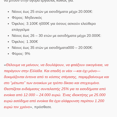
να μπουν στην αγορά εργασίας καθώς για:
Νέους έως 25 ετών
με εισοδήματα
μέχρι 20.000€:
Φόρος: Μηδενικός
Όφελος: 3.100€
ή
000€
για όσους
ασκούν ελεύθερο
επάγγελμα
Νέους έως 26 – 30 ετών
με εισοδήματα
μέχρι 20.000€:
Όφελος: 1.300€
Νέους έως 35 ετών
με εισοδήματα
000 – 20.000€:
Φόρος: 9%
«
Θέλουμε να μείνουν, να δουλέψουν, να φτιάξουν οικογένεια, να
παράγουν στην Ελλάδα. Και επειδή οι νέοι —και όχι μόνο—
δοκιμάζονται έντονα από το κόστος στέγασης, παρεμβαίνουμε και
στο “μέτωπο” των ενοικίων με τρόπο δίκαιο και στοχευμένο.
Θεσπίζεται ενδιάμεσος συντελεστής 25% για τα εισοδήματα από
ενοίκια από 12.000 – 24.000 ευρώ. Ένας ιδιοκτήτης με 25.000
ευρώ εισόδημα από ενοίκια θα έχει ελάφρυνση περίπου 1.200
ευρώ τον χρόνο
», πρόσθεσε.