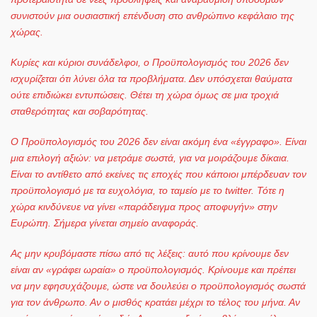
συνιστούν μια ουσιαστική επένδυση στο ανθρώπινο κεφάλαιο της
χώρας.
Κυρίες και κύριοι συνάδελφοι, ο Προϋπολογισμός του 2026 δεν
ισχυρίζεται ότι λύνει όλα τα προβλήματα. Δεν υπόσχεται θαύματα
ούτε επιδιώκει εντυπώσεις. Θέτει τη χώρα όμως σε μια τροχιά
σταθερότητας και σοβαρότητας.
Ο Προϋπολογισμός του 2026 δεν είναι ακόμη ένα «έγγραφο». Είναι
μια επιλογή αξιών: να μετράμε σωστά, για να μοιράζουμε δίκαια.
Είναι το αντίθετο από εκείνες τις εποχές που κάποιοι μπέρδευαν τον
προϋπολογισμό με τα ευχολόγια, το ταμείο με το
twitter. Τότε η
χώρα κινδύνευε να γίνει «παράδειγμα προς αποφυγήν» στην
Ευρώπη. Σήμερα γίνεται σημείο αναφοράς.
Ας μην κρυβόμαστε πίσω από τις λέξεις: αυτό που κρίνουμε δεν
είναι αν «γράφει ωραία» ο προϋπολογισμός. Κρίνουμε και πρέπει
να μην εφησυχάζουμε, ώστε να δουλεύει ο προϋπολογισμός σωστά
για τον άνθρωπο. Αν ο μισθός κρατάει μέχρι το τέλος του μήνα. Αν