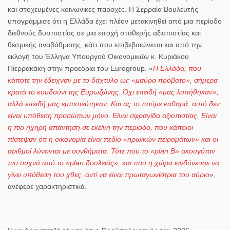
και στοχευμένες κοινωνικές παροχές. Η
Σερραία Βουλευτής
υπογράμμισε ότι η Ελλάδα έχει πλέον μετακινηθεί από μια περίοδο
διεθνούς δυσπιστίας σε μια εποχή σταθερής αξιοπιστίας και
θεσμικής αναβάθμισης, κάτι που επιβεβαιώνεται και από την
εκλογή του Έλληνα
Υπουργού Οικονομικών κ. Κυριάκου
Πιερρακάκη
στην προεδρία του Eurogroup. «
Η Ελλάδα, που
κάποτε την έδειχναν με το δάχτυλο ως «μαύρο πρόβατο», σήμερα
κρατά το κουδούνι της Ευρωζώνης. Όχι επειδή «μας λυπήθηκαν»,
αλλά επειδή μας εμπιστεύτηκαν. Και ας το πούμε καθαρά: αυτό δεν
είναι υπόθεση προσώπων μόνο. Είναι σφραγίδα αξιοπιστίας. Είναι
η πιο ηχηρή απάντηση σε εκείνη την περίοδο, που κάποιοι
πίστεψαν ότι η οικονομία είναι πεδίο «ηρωικών πειραμάτων» και οι
αριθμοί λύνονται με συνθήματα. Τότε που το «plan B» ακουγόταν
πιο συχνά από το «plan δουλειάς», και που η χώρα κινδύνευσε να
γίνει υπόθεση του
χθες, αντί να είναι πρωταγωνίστρια του αύριο
»,
ανέφερε χαρακτηριστικά.