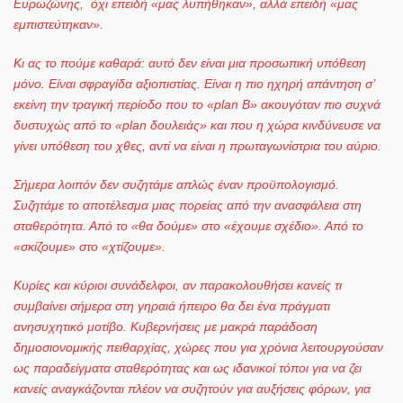
Ευρωζώνης, όχι επειδή «μας λυπήθηκαν», αλλά επειδή «μας
εμπιστεύτηκαν».
Κι ας το πούμε καθαρά: αυτό δεν είναι μια προσωπική υπόθεση
μόνο. Είναι σφραγίδα αξιοπιστίας. Είναι η πιο ηχηρή απάντηση σ’
εκείνη την τραγική περίοδο που το «
plan
B» ακουγόταν πιο συχνά
δυστυχώς από το «
plan δουλειάς» και που η χώρα κινδύνευσε να
γίνει υπόθεση του χθες, αντί να είναι η πρωταγωνίστρια του αύριο.
Σήμερα λοιπόν δεν συζητάμε απλώς έναν προϋπολογισμό.
Συζητάμε το αποτέλεσμα μιας πορείας από την ανασφάλεια στη
σταθερότητα. Από το «θα δούμε» στο «έχουμε σχέδιο». Από το
«σκίζουμε» στο «χτίζουμε».
Κυρίες και κύριοι συνάδελφοι, αν παρακολουθήσει κανείς τι
συμβαίνει σήμερα στη γηραιά ήπειρο θα δει ένα πράγματι
ανησυχητικό μοτίβο. Κυβερνήσεις με μακρά παράδοση
δημοσιονομικής πειθαρχίας, χώρες που για χρόνια λειτουργούσαν
ως παραδείγματα σταθερότητας και ως ιδανικοί τόποι για να ζει
κανείς αναγκάζονται πλέον να συζητούν για αυξήσεις φόρων, για