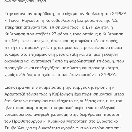
όλα τα αναγκαία μέτρα.
Στην έντονη αντιπαράθεση, που είχε με τον Βουλευτή του ΣΥΡΙΖΑ
κ.
Γιάννη Ραγκούση
η Κοινοβουλευτική Εκπρόσωπος της ΝΔ,
επικριτική απέναντί του, επισήμανε πως «o ΣΥΡΙΖΑ ήταν η
Κυβέρνηση που επέβαλε 27 φόρους τους οποίους η Κυβέρνηση
της ΝΔ μειώνει συνεχώς, όπως και τις ασφαλιστικές εισφορές,
πιστή στις προεκλογικές της δεσμεύσεις, προκειμένου να δώσει
ευκαιρία στο επιχειρείν, στη μεσαία τάξη και στη μέση ελληνική
οικογένεια να “αναπνεύσει” από τη φοροληστρική επιδρομή, που
προηγήθηκε και επεξεργάζεται με σύνεση και προνοητικότητα,
χωρίς ανέξοδες υποσχέσεις, όπως έκανε και κάνει ο ΣΥΡΙΖΑ».
Ειδικότερα για την αντιμετώπιση της ενεργειακής κρίσης η κ.
Αραμπατζή τόνισε πως η Κυβέρνηση έχει πάρει σημαντικά μέτρα
έτσι ώστε να περιορίσει στο ελάχιστο τις αυξήσεις στις τιμές του
ηλεκτρικού ρεύματος και του φυσικού αερίου για τα ελληνικά
νοικοκυριά ενώ αναφέρθηκε ακόμη στην διαρθρωτική πρόταση
του Πρωθυπουργού κ.
Κυριάκου Μητσοτάκη
στο Ευρωπαϊκό
Συμβούλιο, για τη δυνατότητα αγοράς φυσικού αερίου από την