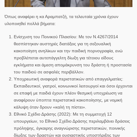
Όπως αναφέρει η
κα Αραμπατζή,
τα τελευταία χρόνια έχουν
υλοποιηθεί πολλά βήματα:
Ενίσχυση του Ποινικού Πλαισίου
: Με τον
Ν.4267/2014
θεσπίστηκαν
αυστηρές διατάξεις
για τη σεξουαλική
κακοποίηση ανηλίκων και την παιδική πορνογραφία, ενώ
προβλέπεται
αυτεπάγγελτη δίωξη
για τέτοιου είδους
εγκλήματα και
άμεση απομάκρυνση του δράστη
ή προστασία
του παιδιού
σε ασφαλές περιβάλλον.
Υποχρεωτική αναφορά περιστατικών από επαγγελματίες
:
Εκπαιδευτικοί, γιατροί, κοινωνικοί λειτουργοί και όσοι έρχονται
σε επαφή με παιδιά έχουν πλέον
θεσμική υποχρέωση να
αναφέρουν ύποπτα περιστατικά κακοποίησης, με νομική
κάλυψη όταν δρουν «καλή τη πίστει
».
Εθνικό Σχέδιο Δράσης (2022)
: Με τη συμμετοχή 12
υπουργείων, το Εθνικό Σχέδιο Δράσης περιλαμβάνει
δράσεις
πρόληψης, έγκαιρης αναγνώρισης περιστατικών, ποινικής
δίωξης των δραστών και ουσιαστικής υποστήριξης των