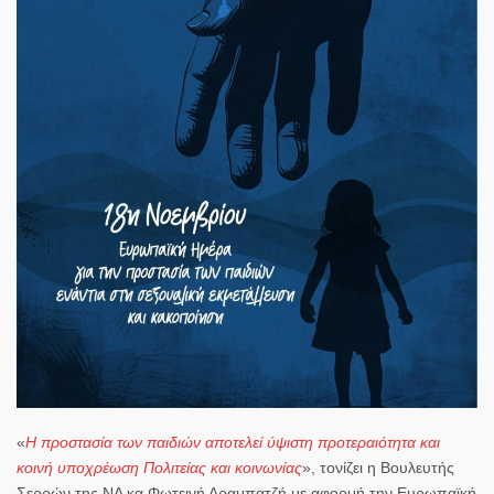
«
Η προστασία των παιδιών αποτελεί ύψιστη προτεραιότητα και
κοινή υποχρέωση Πολιτείας και κοινωνίας
», τονίζει η
Βουλευτής
Σερρών της ΝΔ κα Φωτεινή Αραμπατζή
με αφορμή την
Ευρωπαϊκή