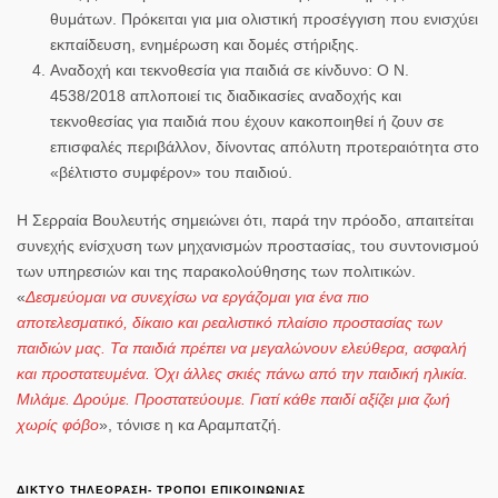
θυμάτων
. Πρόκειται για μια ολιστική προσέγγιση που ενισχύει
εκπαίδευση, ενημέρωση και δομές στήριξης.
Αναδοχή και τεκνοθεσία για παιδιά σε κίνδυνο
: Ο
Ν.
4538/2018
απλοποιεί
τις διαδικασίες
αναδοχής και
τεκνοθεσίας
για παιδιά που έχουν κακοποιηθεί ή ζουν σε
επισφαλές περιβάλλον, δίνοντας απόλυτη προτεραιότητα στο
«βέλτιστο συμφέρον» του παιδιού.
Η
Σερραία Βουλευτής
σημειώνει ότι, παρά την πρόοδο, απαιτείται
συνεχής ενίσχυση των μηχανισμών προστασίας, του συντονισμού
των υπηρεσιών και της παρακολούθησης των πολιτικών.
«
Δεσμεύομαι να συνεχίσω να εργάζομαι για ένα πιο
αποτελεσματικό, δίκαιο και ρεαλιστικό πλαίσιο προστασίας των
παιδιών μας. Τα παιδιά πρέπει να μεγαλώνουν ελεύθερα, ασφαλή
και προστατευμένα. Όχι άλλες σκιές πάνω από την παιδική ηλικία.
Μιλάμε. Δρούμε. Προστατεύουμε. Γιατί κάθε παιδί αξίζει μια ζωή
χωρίς φόβο
», τόνισε η
κα Αραμπατζή
.
ΔΙΚΤΥΟ ΤΗΛΕΟΡΑΣΗ- ΤΡΟΠΟΙ ΕΠΙΚΟΙΝΩΝΙΑΣ