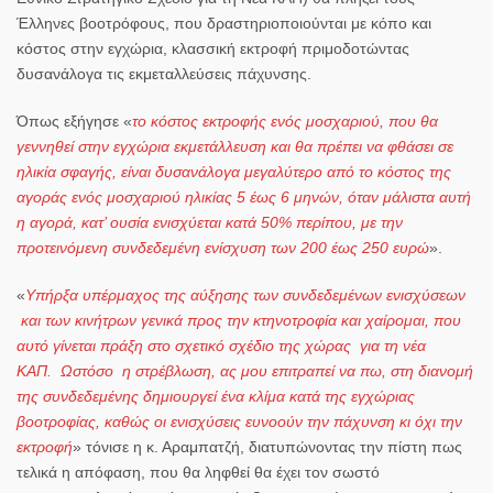
Έλληνες βοοτρόφους, που δραστηριοποιούνται με κόπο και
κόστος στην εγχώρια, κλασσική εκτροφή πριμοδοτώντας
δυσανάλογα τις εκμεταλλεύσεις πάχυνσης.
Όπως εξήγησε «
το κόστος εκτροφής ενός μοσχαριού, που θα
γεννηθεί στην εγχώρια εκμετάλλευση και θα πρέπει να φθάσει σε
ηλικία σφαγής, είναι δυσανάλογα μεγαλύτερο από το κόστος της
αγοράς ενός μοσχαριού ηλικίας 5 έως 6 μηνών, όταν μάλιστα αυτή
η αγορά, κατ’ ουσία ενισχύεται κατά 50% περίπου, με την
προτεινόμενη συνδεδεμένη ενίσχυση των 200 έως 250 ευρώ
».
«
Υπήρξα υπέρμαχος της αύξησης των συνδεδεμένων ενισχύσεων
και των κινήτρων γενικά προς την κτηνοτροφία και χαίρομαι, που
αυτό γίνεται πράξη στο σχετικό σχέδιο της χώρας για τη νέα
ΚΑΠ. Ωστόσο η στρέβλωση, ας μου επιτραπεί να πω, στη διανομή
της συνδεδεμένης δημιουργεί ένα κλίμα κατά της εγχώριας
βοοτροφίας, καθώς οι ενισχύσεις ευνοούν την πάχυνση κι όχι την
εκτροφή
» τόνισε η κ. Αραμπατζή, διατυπώνοντας την πίστη πως
τελικά η απόφαση, που θα ληφθεί θα έχει τον σωστό