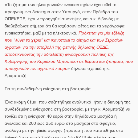
«Το ζήτημα των ηλεκτρονικών ενοικιαστηρίων έχει τεθεί το
προηγούμενο διάστημα στον Υπουργό, στον Πρόεδρο του
ΟΠΕΚΕΠΕ, έχουν προηγηθεί συσκέψεις και ο κ. Λιβανός με
διαβεβαίωσε σήμερα ότι θα ισχύσουν φέτος και τα χειρόγραφα
ενοικιαστήρια, μαζί με τα ηλεκτρονικά.
Πρόκειται για μία εξέλιξη
που “λύνει τα χέρια” και ικανοποιεί το αίτημα και των Σερραίων
αγροτών για την υποβολή της φετινής δήλωσης ΟΣΔΕ,
αποδεικνύοντας την
αδιάλειπτη φιλοαγροτική πολιτική της
Κυβέρνησης του Κυριάκου Μητσοτάκη σε θέματα και ζητήματα, που
απασχολούν τον αγροτικό κόσμο
» δήλωσε σχετικά η κ.
Αραμπατζή.
Για τη
συνδεδεμένη ενίσχυση στη βοοτροφία
Ένα ακόμη θέμα, που συζητήθηκε αναλυτικά ήταν η διανομή της
συνδεδεμένης ενίσχυσης στη βοοτροφία, με την κ. Αραμπατζή να
τονίζει ότι η ενίσχυση 40 ευρώ στην θηλάζουσα μοσχίδα ή
αγελάδα και 200 έως 250 ευρώ στο μοσχάρι στο σφαγείο,
ανάλογα με την ηλικία σφαγής (πρόταση που κατατέθηκε στο
Εθνικό Στρατηγικό Σχέδιο για τη Νέα ΚΑΠ) θα πλήξει τους