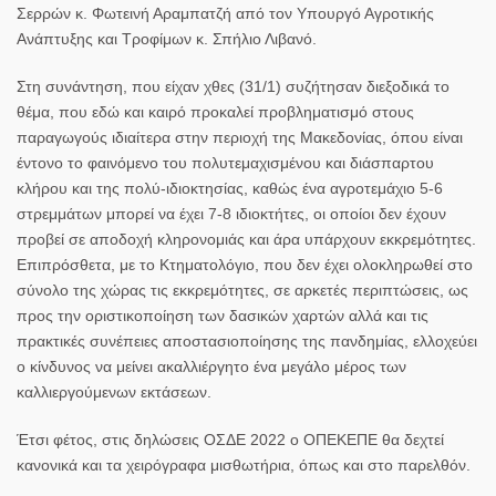
Σερρών κ.
Φωτεινή Αραμπατζή
από τον Υπουργό Αγροτικής
Ανάπτυξης και Τροφίμων κ.
Σπήλιο Λιβανό
.
Στη συνάντηση, που είχαν χθες (31/1) συζήτησαν διεξοδικά το
θέμα, που εδώ και καιρό προκαλεί προβληματισμό στους
παραγωγούς ιδιαίτερα στην περιοχή της Μακεδονίας, όπου είναι
έντονο το φαινόμενο του πολυτεμαχισμένου και διάσπαρτου
κλήρου και της πολύ-ιδιοκτησίας, καθώς ένα αγροτεμάχιο 5-6
στρεμμάτων μπορεί να έχει 7-8 ιδιοκτήτες, οι οποίοι δεν έχουν
προβεί σε αποδοχή κληρονομιάς και άρα υπάρχουν εκκρεμότητες.
Επιπρόσθετα, με το Κτηματολόγιο, που δεν έχει ολοκληρωθεί στο
σύνολο της χώρας τις εκκρεμότητες, σε αρκετές περιπτώσεις, ως
προς την οριστικοποίηση των δασικών χαρτών αλλά και τις
πρακτικές συνέπειες αποστασιοποίησης της πανδημίας, ελλοχεύει
ο κίνδυνος να μείνει ακαλλιέργητο ένα μεγάλο μέρος των
καλλιεργούμενων εκτάσεων.
Έτσι φέτος, στις δηλώσεις ΟΣΔΕ 2022 ο ΟΠΕΚΕΠΕ θα δεχτεί
κανονικά και τα χειρόγραφα μισθωτήρια, όπως και στο παρελθόν.