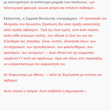
με αυστηρότητα τα αντίστοιχα μνημεία των πεσόντων,
«με
τελετουργική φρουρά, αιώνια φλόγα και απόλυτο σεβασμό».
Κλείνοντας, η
Σερραία Βουλευτής
υπογράμμισε:
«Η προστασία του
Μνημείου του Αγνώστου Στρατιώτη δεν είναι πράξη καταστολής,
αλλά πράξη σεβασμού. Τιμά όχι έναν ηγέτη, ούτε έναν στρατό,
αλλά κάθε ανώνυμο πολίτη, που έδωσε τη ζωή του για την
Ελευθερία της πατρίδας. Είναι, λοιπόν,
ιδιοκτησία όλων
: των
συντηρητικών, των προοδευτικών, των φιλελεύθερων, των
αριστερών, των κεντρώων —
είναι εθνικό και όχι κομματικό
σύμβολο!
Γι’ αυτό και οφείλουμε, πέρα και πάνω από παρατάξεις,
να υπερασπιστούμε την ακεραιότητά του.
Ας διαφωνούμε με σθένος — αλλά
ας θυμόμαστε με ενότητα και
σεβασμό
.
Αυτό απαιτεί η Ιστορία. Αυτό επιβάλλει η Δημοκρατία.»