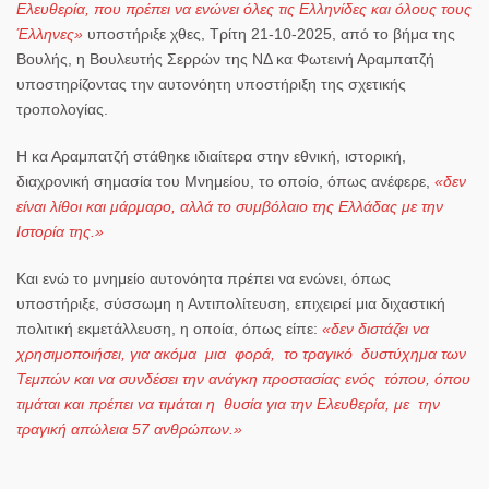
Ελευθερία, που πρέπει να ενώνει όλες τις Ελληνίδες και όλους τους
Έλληνες»
υποστήριξε χθες,
Τρίτη 21-10-2025
, από το
βήμα της
Βουλής
, η
Βουλευτής Σερρών της ΝΔ κα Φωτεινή Αραμπατζή
υποστηρίζοντας την αυτονόητη υποστήριξη της σχετικής
τροπολογίας.
Η
κα Αραμπατζή
στάθηκε ιδιαίτερα στην εθνική, ιστορική,
διαχρονική σημασία του Μνημείου, το οποίο, όπως ανέφερε,
«δεν
είναι λίθοι και μάρμαρο, αλλά το συμβόλαιο της Ελλάδας με την
Ιστορία της.»
Και ενώ το μνημείο αυτονόητα πρέπει να ενώνει, όπως
υποστήριξε, σύσσωμη η Αντιπολίτευση, επιχειρεί μια διχαστική
πολιτική εκμετάλλευση, η οποία, όπως είπε:
«
δεν διστάζει να
χρησιμοποιήσει, για ακόμα μια φορά, το τραγικό δυστύχημα των
Τεμπών και να συνδέσει την ανάγκη προστασίας ενός τόπου, όπου
τιμάται και πρέπει να τιμάται η θυσία για την Ελευθερία, με την
τραγική απώλεια 57 ανθρώπων.»