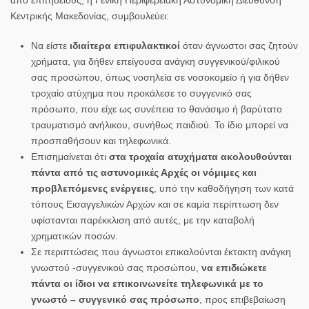
Κεντρικής Μακεδονίας, συμβουλεύει:
Να είστε
ιδιαίτερα επιφυλακτικοί
όταν άγνωστοι σας ζητούν
χρήματα, για δήθεν επείγουσα ανάγκη συγγενικού/φιλικού
σας προσώπου, όπως νοσηλεία σε νοσοκομείο ή για δήθεν
τροχαίο ατύχημα που προκάλεσε το συγγενικό σας
πρόσωπο, που είχε ως συνέπεια το θανάσιμο ή βαρύτατο
τραυματισμό ανήλικου, συνήθως παιδιού. Το ίδιο μπορεί να
προσπαθήσουν και τηλεφωνικά.
Επισημαίνεται ότι
στα τροχαία ατυχήματα ακολουθούνται
πάντα από τις αστυνομικές Αρχές οι νόμιμες και
προβλεπόμενες ενέργειες
, υπό την καθοδήγηση των κατά
τόπους Εισαγγελικών Αρχών και σε καμία περίπτωση δεν
υφίστανται παρέκκλιση από αυτές, με την καταβολή
χρηματικών ποσών.
Σε περιπτώσεις που άγνωστοι επικαλούνται έκτακτη ανάγκη
γνωστού -συγγενικού σας προσώπου,
να επιδιώκετε
πάντα οι ίδιοι να επικοινωνείτε τηλεφωνικά με το
γνωστό – συγγενικό σας πρόσωπο
, προς επιβεβαίωση