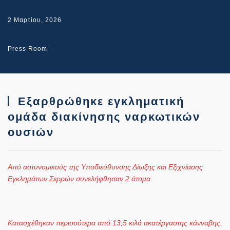
2 Μαρτίου, 2026
Press Room
Εξαρθρώθηκε εγκληματική
ομάδα διακίνησης ναρκωτικών
ουσιών
Από αστυνομικούς της Υποδιεύθυνσης Δίωξης και Εξιχνίασης
Εγκλημάτων Σερρών συνελήφθησαν 2 άτομα
Κατασχέθηκαν περισσότερα από 13,5 κιλά ακατέργαστης κάνναβης,