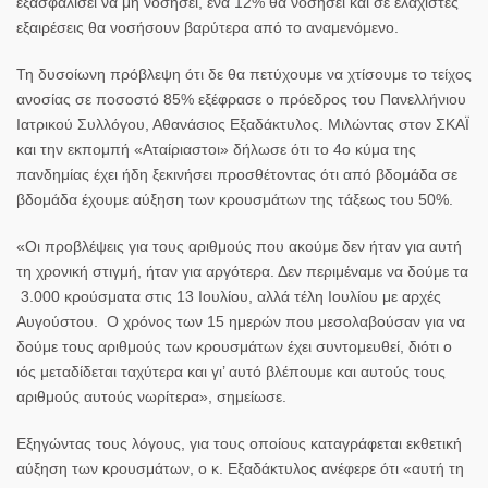
εξασφαλίσει να μη νοσήσει, ένα 12% θα νοσήσει και σε ελάχιστες
εξαιρέσεις θα νοσήσουν βαρύτερα από το αναμενόμενο.
Τη δυσοίωνη πρόβλεψη ότι δε θα πετύχουμε να χτίσουμε το τείχος
ανοσίας σε ποσοστό 85% εξέφρασε ο πρόεδρος του Πανελλήνιου
Ιατρικού Συλλόγου, Αθανάσιος Εξαδάκτυλος. Μιλώντας στον ΣΚΑΪ
και την εκπομπή «Αταίριαστοι» δήλωσε ότι το 4ο κύμα της
πανδημίας έχει ήδη ξεκινήσει προσθέτοντας ότι από βδομάδα σε
βδομάδα έχουμε αύξηση των κρουσμάτων της τάξεως του 50%.
«Οι προβλέψεις για τους αριθμούς που ακούμε δεν ήταν για αυτή
τη χρονική στιγμή, ήταν για αργότερα. Δεν περιμέναμε να δούμε τα
3.000 κρούσματα στις 13 Ιουλίου,
αλλά τέλη Ιουλίου με αρχές
Αυγούστου
. Ο χρόνος των 15 ημερών που μεσολαβούσαν για να
δούμε τους αριθμούς των κρουσμάτων έχει συντομευθεί, διότι ο
ιός μεταδίδεται ταχύτερα και γι’ αυτό βλέπουμε και αυτούς τους
αριθμούς αυτούς νωρίτερα», σημείωσε.
Εξηγώντας τους λόγους, για τους οποίους καταγράφεται εκθετική
αύξηση των κρουσμάτων, ο κ. Εξαδάκτυλος ανέφερε ότι «αυτή τη