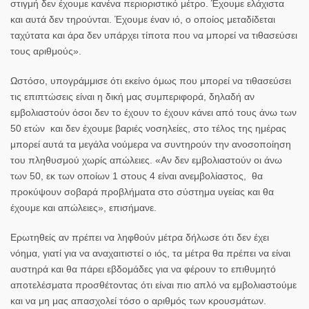
στιγμή
δεν έχουμε κανένα περιοριστικό μέτρο.
Έχουμε ελάχιστα
και αυτά δεν τηρούνται. Έχουμε έναν ιό, ο οποίος μεταδίδεται
ταχύτατα και άρα δεν υπάρχει τίποτα που να μπορεί να τιθασεύσει
τους αριθμούς».
Ωστόσο, υπογράμμισε ότι εκείνο όμως που μπορεί να τιθασεύσει
τις επιπτώσεις είναι η δική μας συμπεριφορά, δηλαδή αν
εμβολιαστούν όσοι δεν το έχουν το έχουν κάνει από τους άνω των
50 ετών και δεν έχουμε βαριές νοσηλείες, στο τέλος της ημέρας
μπορεί αυτά τα μεγάλα νούμερα να συντηρούν την ανοσοποίηση
του πληθυσμού χωρίς απώλειες. «Αν δεν εμβολιαστούν οι άνω
των 50, εκ των οποίων 1 στους 4 είναι ανεμβολίαστος, θα
προκύψουν σοβαρά προβλήματα στο σύστημα υγείας και θα
έχουμε και απώλειες», επισήμανε.
Ερωτηθείς αν πρέπει να ληφθούν μέτρα δήλωσε ότι δεν έχει
νόημα, γιατί για να αναχαιτιστεί ο ιός, τα μέτρα θα πρέπει
να είναι
αυστηρά και θα πάρει εβδομάδες για να φέρουν το επιθυμητό
αποτελέσματα
προσθέτοντας ότι είναι πιο απλό να εμβολιαστούμε
και να μη μας απασχολεί τόσο ο αριθμός των κρουσμάτων.