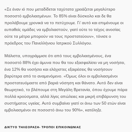
«Σε έναν ιό που μεταδίδεται ταχύτατα χρειάζεται
μεγαλύτερο
ποσοστό εμβολιασμένων
. Το 85% είναι δύσκολο και δε θα
προλάβουμε χρονικά να το πετύχουμε. Γι’ αυτό και επιμένουμε οι
ευπαθείς ομάδες να εμβολιαστούν, γιατί ούτε το τείχος ανοσίας
ούτε τα μέτρα μπορούν να τους προστατεύουν», τόνισε ο
πρόεδρος του Πανελλήνιου Ιατρικού Συλλόγου.
Μάλιστα, υπογράμμισε ότι από τους εμβολιασμένους,
ένα
ποσοστό 88% έχει άμυνα που θα του εξασφαλίσει να μη νοσήσει,
ένα 12% θα νοσήσει και ελάχιστες εξαιρέσεις θα νοσήσουν
βαρύτερα
από το αναμενόμενο. «Όμως όλοι οι εμβολιασμένοι
προστατευόμαστε από βαριά νόσηση και θάνατο. Αυτό δεν είναι
θεωρητικό, το βλέπουμε στη Μεγάλη Βρετανία, όπου έχουμε πάρα
πολλά κρούσματα, αλλά λίγες απώλειες και μικρή επιβάρυνση του
συστήματος υγείας. Αυτό συμβαίνει γιατί οι άνω των 50 ετών είναι
εμβολιασμένοι σε ποσοστό άνω του 90%», κατέληξε.
ΔΙΚΤΥΟ ΤΗΛΕΟΡΑΣΗ- ΤΡΟΠΟΙ ΕΠΙΚΟΙΝΩΝΙΑΣ