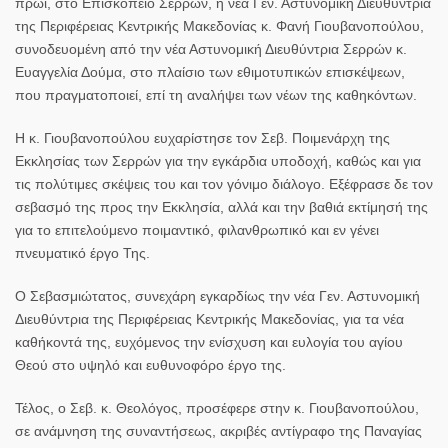
πρωί, στο Επισκοπείο Σερρών, η νέα Γεν. Αστυνομική Διευθύντρια
της Περιφέρειας Κεντρικής Μακεδονίας κ. Φανή Γιουβανοπούλου,
συνοδευομένη από την νέα Αστυνομική Διευθύντρια Σερρών κ.
Ευαγγελία Δούμα, στο πλαίσιο των εθιμοτυπικών επισκέψεων,
που πραγματοποιεί, επί τη αναλήψει των νέων της καθηκόντων.
Η κ. Γιουβανοπούλου ευχαρίστησε τον Σεβ. Ποιμενάρχη της
Εκκλησίας των Σερρών για την εγκάρδια υποδοχή, καθώς και για
τις πολύτιμες σκέψεις του και τον γόνιμο διάλογο. Εξέφρασε δε τον
σεβασμό της προς την Εκκλησία, αλλά και την βαθιά εκτίμησή της
για το επιτελούμενο ποιμαντικό, φιλανθρωπικό και εν γένει
πνευματικό έργο Της.
Ο Σεβασμιώτατος, συνεχάρη εγκαρδίως την νέα Γεν. Αστυνομική
Διευθύντρια της Περιφέρειας Κεντρικής Μακεδονίας, για τα νέα
καθήκοντά της, ευχόμενος την ενίσχυση και ευλογία του αγίου
Θεού στο υψηλό και ευθυνοφόρο έργο της.
Τέλος, ο Σεβ. κ. Θεολόγος, προσέφερε στην κ. Γιουβανοπούλου,
σε ανάμνηση της συναντήσεως, ακριβές αντίγραφο της Παναγίας