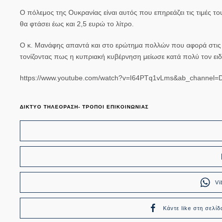
Ο πόλεμος της Ουκρανίας είναι αυτός που επηρεάζει τις τιμές τ
θα φτάσει έως και 2,5 ευρώ το λίτρο.
Ο κ. Μανάφης απαντά και στο ερώτημα πολλών που αφορά στις χ
τονίζοντας πως η κυπριακή κυβέρνηση μείωσε κατά πολύ τον ειδ
https://www.youtube.com/watch?v=I64PTq1vLms&ab_channel=D
ΔΙΚΤΥΟ ΤΗΛΕΟΡΑΣΗ- ΤΡΟΠΟΙ ΕΠΙΚΟΙΝΩΝΙΑΣ
Vi
Κάντε like στη σελίδ