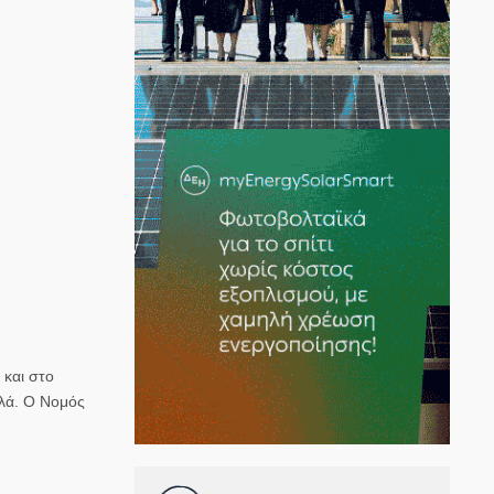
 και στο
ηλά. Ο Nομός