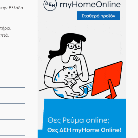
 στην Ελλάδα
τήρια,
επτά.