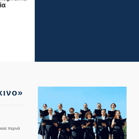
κινο»
ρεια περνά