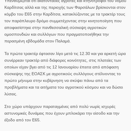
Υπενθυμίζεται ότι εκατοντάδες αγρότες και κτηνοτρόφοι του νομού
Καρδίτσας αλλά και της περιοχής των Φαρσάλων βρίσκονται στον
κόμβο του Ε65 στην Καρδίτσα, κατακλύζοντας με τα τρακτέρ τους
τον παράπλευρο δρόμο συμμετέχοντας στην κινητοποίηση που
αποφασίστηκε στην πανθεσσαλική σύσκεψη αγροτικών
ομοσπονδιών και συλλόγων που πραγματοποιήθηκε την
περασμένη εβδομάδα στον Παλαμά.
Τα πρώτα τρακτέρ έφτασαν λίγο μετά τις 12.30 και για αρκετή ώρα
συνέρρεαν τρακτέρ από διάφορες κοινότητες, στις πλατείες των
οποίων είχαν βγει από τις 12 Ιανουαρίου έπειτα από απόφαση
σύσκεψης της ΕΟΑΣΚ με αγροτικούς συλλόγους στέλνοντας το
πρώτο μήνυμα στην κυβέρνηση να σκύψει πάνω από τα
προβλήματα και τα αιτήματα του αγροτικού κόσμου και να δώσει
λύσεις.
Στο χώρο υπάρχουν παραταγμένες από πολύ νωρίς ισχυρές
αστυνομικές δυνάμεις που έχουν μπλοκάρει την είσοδο και την
έξοδο από τον Ε65.