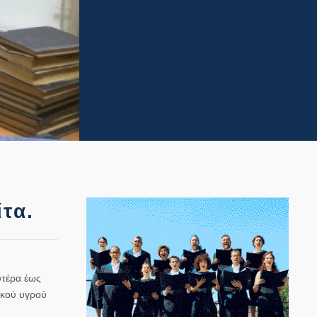
τα.
υτέρα έως
ικού υγρού