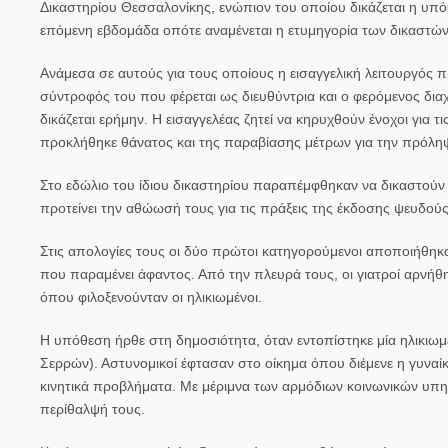
Δικαστηρίου Θεσσαλονίκης, ενώπιον του οποίου δικάζεται η υπ
επόμενη εβδομάδα οπότε αναμένεται η ετυμηγορία των δικαστών
Ανάμεσα σε αυτούς για τους οποίους η εισαγγελική λειτουργός πρ
σύντροφός του που φέρεται ως διευθύντρια και ο φερόμενος διαχ
δικάζεται ερήμην. Η εισαγγελέας ζητεί να κηρυχθούν ένοχοι για 
προκλήθηκε θάνατος και της παραβίασης μέτρων για την πρόληψ
Στο εδώλιο του ίδιου δικαστηρίου παραπέμφθηκαν να δικαστούν – 
προτείνει την αθώωσή τους για τις πράξεις της έκδοσης ψευδού
Στις απολογίες τους οι δύο πρώτοι κατηγορούμενοι αποποιήθηκ
που παραμένει άφαντος. Από την πλευρά τους, οι γιατροί αρνήθηκ
όπου φιλοξενούνταν οι ηλικιωμένοι.
Η υπόθεση ήρθε στη δημοσιότητα, όταν εντοπίστηκε μία ηλικιωμ
Σερρών). Αστυνομικοί έφτασαν στο οίκημα όπου διέμενε η γυναίκα
κινητικά προβλήματα. Με μέριμνα των αρμόδιων κοινωνικών υπηρ
περίθαλψή τους.