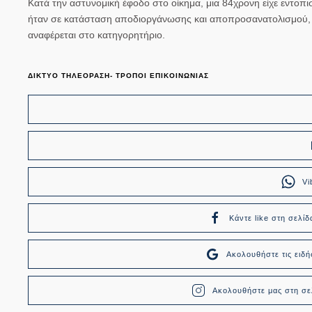
Κατά την αστυνομική έφοδο στο οίκημα, μια 84χρονη είχε εντοπιστ
ήταν σε κατάσταση αποδιοργάνωσης και αποπροσανατολισμού, κ
αναφέρεται στο κατηγορητήριο.
ΔΙΚΤΥΟ ΤΗΛΕΟΡΑΣΗ- ΤΡΟΠΟΙ ΕΠΙΚΟΙΝΩΝΙΑΣ
Vi
Κάντε like στη σελίδ
Ακολουθήστε τις ει
Ακολουθήστε μας στη σελ