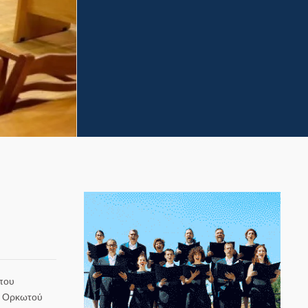
όπου
ού Ορκωτού