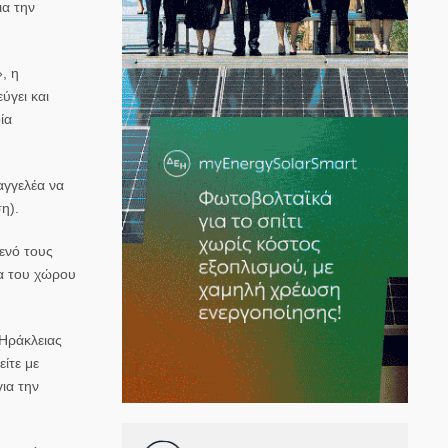
ια την
, η
ύγει και
ία
αγγελέα να
η).
ενό τους
ία του χώρου
 Ηράκλειας
είτε με
ια την