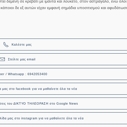
εί δεμένη σε κρεβάτι με ιμάντα και λουκέτο, στον αστράγαλο, ενώ όλοι 
άποιοι δε εξ αυτών είχαν εμφανή σημάδια υποσιτισμού και αφυδάτωσ
Καλέστε μας
Στείλτε μας email
ber / Whatsapp : 6942053400
α μας στο facebook για να μαθαίνετε όλα τα νέα
δήσεις του ΔΙΚΤΥΟ ΤΗΛΕΟΡΑΣΗ στο Google News
ίδα μας στο instagram για να μαθαίνετε όλα τα νέα