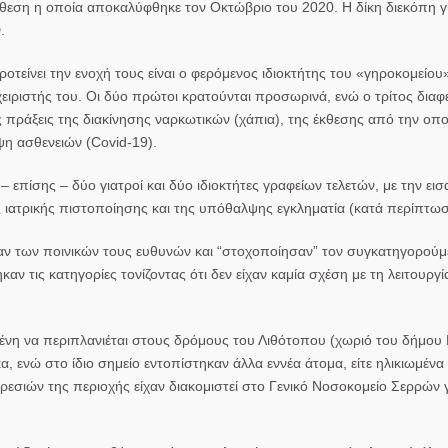
όθεση η οποία αποκαλύφθηκε τον Οκτώβριο του 2020. Η δίκη διεκόπη γ
.
οτείνει την ενοχή τους είναι ο φερόμενος ιδιοκτήτης του «γηροκομείου»
ειριστής του. Οι δύο πρώτοι κρατούνται προσωρινά, ενώ ο τρίτος διαφε
τις πράξεις της διακίνησης ναρκωτικών (χάπια), της έκθεσης από την οπο
η ασθενειών (Covid-19).
επίσης – δύο γιατροί και δύο ιδιοκτήτες γραφείων τελετών, με την εισ
ς ιατρικής πιστοποίησης και της υπόθαλψης εγκληματία (κατά περίπτωσ
αν των ποινικών τους ευθυνών και “στοχοποίησαν” τον συγκατηγορούμ
αν τις κατηγορίες τονίζοντας ότι δεν είχαν καμία σχέση με τη λειτουργ
ένη να περιπλανιέται στους δρόμους του Λιθότοπου (χωριό του δήμου
, ενώ στο ίδιο σημείο εντοπίστηκαν άλλα εννέα άτομα, είτε ηλικιωμένα 
εσιών της περιοχής είχαν διακομιστεί στο Γενικό Νοσοκομείο Σερρών γ