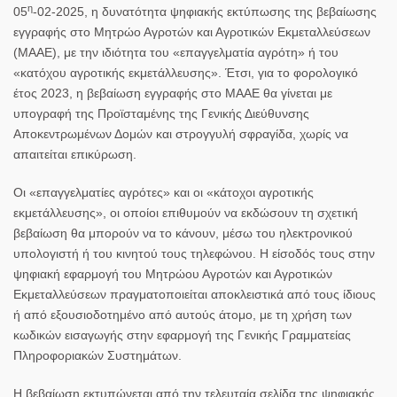
η
05
-02-2025, η δυνατότητα ψηφιακής εκτύπωσης της βεβαίωσης
εγγραφής στο Μητρώο Αγροτών και Αγροτικών Εκμεταλλεύσεων
(ΜΑΑΕ), με την ιδιότητα του «επαγγελματία αγρότη» ή του
«κατόχου αγροτικής εκμετάλλευσης». Έτσι, για το φορολογικό
έτος 2023, η βεβαίωση εγγραφής στο ΜΑΑΕ θα γίνεται με
υπογραφή της Προϊσταμένης της Γενικής Διεύθυνσης
Αποκεντρωμένων Δομών και στρογγυλή σφραγίδα, χωρίς να
απαιτείται επικύρωση.
Οι «επαγγελματίες αγρότες» και οι «κάτοχοι αγροτικής
εκμετάλλευσης», οι οποίοι επιθυμούν να εκδώσουν τη σχετική
βεβαίωση θα μπορούν να το κάνουν, μέσω του ηλεκτρονικού
υπολογιστή ή του κινητού τους τηλεφώνου. Η είσοδός τους στην
ψηφιακή εφαρμογή του Μητρώου Αγροτών και Αγροτικών
Εκμεταλλεύσεων πραγματοποιείται αποκλειστικά από τους ίδιους
ή από εξουσιοδοτημένο από αυτούς άτομο, με τη χρήση των
κωδικών εισαγωγής στην εφαρμογή της Γενικής Γραμματείας
Πληροφοριακών Συστημάτων.
Η βεβαίωση εκτυπώνεται από την τελευταία σελίδα της ψηφιακής