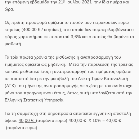
η
την επόμενη εβδομάδα την
21
Ιουλίου 2021
την ίδια ημέρα και
ώρα.
Ως πρώτη προσφορά ορίζεται το ποσόν των
τετρακοσίων ευρώ
ετησίως
(
400,00 € / ετησίως
), στο οποίο δεν συμπεριλαμβάνεται ο
φόρος χαρτοσήμου εκ ποσοστού 3,6% και ο οποίος θα βαρύνει το
μισθωτή.
Τα τρία πρώτα χρόνια της μίσθωσης η αναπροσαρμογή του
τιμήματος ορίζεται ως μηδενική. Μετά την παρέλευση της τριετίας
και ανά μισθωτικό έτος η αναπροσαρμογή του τιμήματος ορίζεται
σε ποσοστό ίσο με την μεταβολή του Δείκτη Τιμών Καταναλωτή
(ΔΤΚ) του μήνα της αναπροσαρμογής σε σχέση με τον αντίστοιχο
μήνα του προηγούμενου έτους, όπως αυτή υπολογίζεται από την
Ελληνική Στατιστική Υπηρεσία.
Για τη συμμετοχή στη δημοπρασία απαιτείται εγγυητική επιστολή
ύψους
40,00 €
(σαράντα ευρώ) 400,00 € Χ 10% = 40,00 €
(σαράντα ευρώ).