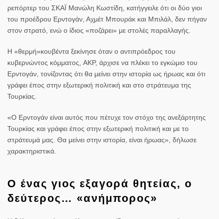
ρεπόρτερ του ΣΚΑΪ Μανώλη Κωστίδη, κατήγγειλε ότι οι δύο γιοι
του προέδρου Ερντογάν, Αχμέτ Μπουράκ και Μπιλάλ, δεν πήγαν
στον στρατό, ενώ ο ίδιος «ποζάρει» με στολές παραλλαγής.
Η «θερμή»κουβέντα ξεκίνησε όταν ο αντιπρόεδρος του
κυβερνώντος κόμματος, AKP, άρχισε να πλέκει το εγκώμιο του
Ερντογάν, τονίζοντας ότι θα μείνει στην ιστορία ως ήρωας και ότι
γράφει έπος στην εξωτερική πολιτική και στο στράτευμα της
Τουρκίας.
«Ο Ερντογάν είναι αυτός που πέτυχε τον στόχο της ανεξάρτητης
Τουρκίας και γράφει έπος στην εξωτερική πολιτική και με το
στράτευμά μας. Θα μείνει στην ιστορία, είναι ήρωας», δήλωσε
χαρακτηριστικά.
Ο ένας γιος εξαγορά θητείας, ο
δεύτερος… «ανήμπορος»