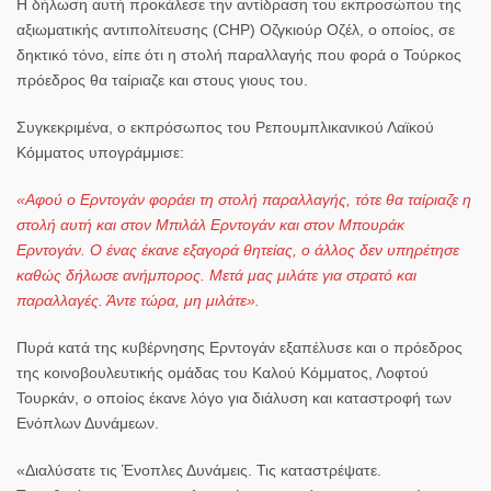
Η δήλωση αυτή προκάλεσε την αντίδραση του εκπροσώπου της
αξιωματικής αντιπολίτευσης (CHP) Οζγκιούρ Οζέλ, ο οποίος, σε
δηκτικό τόνο, είπε ότι η στολή παραλλαγής που φορά ο Τούρκος
πρόεδρος θα ταίριαζε και στους γιους του.
Συγκεκριμένα, ο εκπρόσωπος του Ρεπουμπλικανικού Λαϊκού
Κόμματος υπογράμμισε:
«Αφού ο Ερντογάν φοράει τη στολή παραλλαγής, τότε θα ταίριαζε η
στολή αυτή και στον Μπιλάλ Ερντογάν και στον Μπουράκ
Ερντογάν. Ο ένας έκανε εξαγορά θητείας, ο άλλος δεν υπηρέτησε
καθώς δήλωσε ανήμπορος. Μετά μας μιλάτε για στρατό και
παραλλαγές. Άντε τώρα, μη μιλάτε».
Πυρά κατά της κυβέρνησης Ερντογάν εξαπέλυσε και ο πρόεδρος
της κοινοβουλευτικής ομάδας του Καλού Κόμματος, Λοφτού
Τουρκάν, ο οποίος έκανε λόγο για διάλυση και καταστροφή των
Ενόπλων Δυνάμεων.
«Διαλύσατε τις Ένοπλες Δυνάμεις. Τις καταστρέψατε.