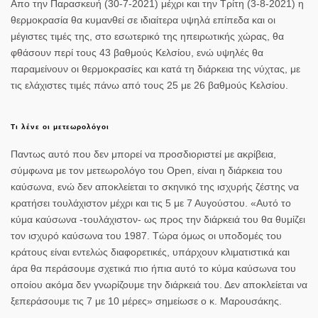
Απο την Παρασκευή (30-7-2021) μέχρι και την Τρίτη (3-8-2021) η
θερμοκρασία θα κυμανθεί σε ιδιαίτερα υψηλά επίπεδα και οι
μέγιστες τιμές της, στο εσωτερικό της ηπειρωτικής χώρας, θα
φθάσουν περί τους 43 βαθμούς Κελσίου, ενώ υψηλές θα
παραμείνουν οι θερμοκρασίες και κατά τη διάρκεια της νύχτας, με
τις ελάχιστες τιμές πάνω από τους 25 με 26 βαθμούς Κελσίου.
Τι λένε οι μετεωρολόγοι
Παντως αυτό που δεν μπορεί να προσδιοριστεί με ακρίβεια,
σύμφωνα με τον μετεωρολόγο του Open, είναι η διάρκεια του
καύσωνα, ενώ δεν αποκλείεται το σκηνικό της ισχυρής ζέστης να
κρατήσει τουλάχιστον μέχρι και τις 5 με 7 Αυγούστου. «Αυτό το
κύμα καύσωνα -τουλάχιστον- ως προς την διάρκειά του θα θυμίζει
τον ισχυρό καύσωνα του 1987. Τώρα όμως οι υποδομές του
κράτους είναι εντελώς διαφορετικές, υπάρχουν κλιματιστικά και
άρα θα περάσουμε σχετικά πιο ήπια αυτό το κύμα καύσωνα του
οποίου ακόμα δεν γνωρίζουμε την διάρκειά του. Δεν αποκλείεται να
ξεπεράσουμε τις 7 με 10 μέρες» σημείωσε ο κ. Μαρουσάκης.