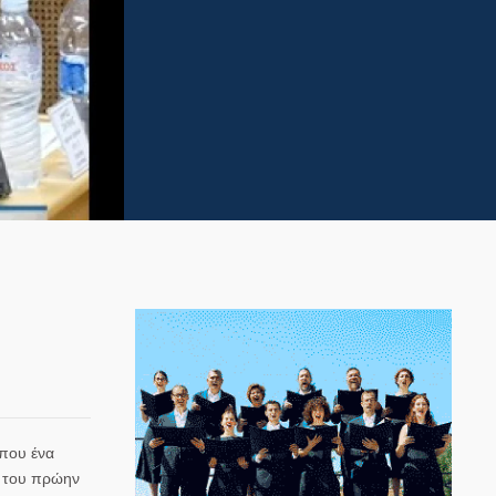
 που ένα
ά του πρώην