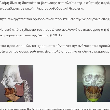
κόμη δίνει τη δυνατότητα βελτίωσης στα πλαίσια της αισθητικής παρέ
 παρέμβασης σε μικρή ηλικία με ορθοδοντική θεραπεία.
ίτητη συνεργασία του ορθοδοντικού πριν και μετά την χειρουργική επέμ
νίο
μετά από σχεδιασμό του προσώπου αναλογικά σε ακτινογραφία ή ψ
ική τομογραφία κωνικής δέσμης (CBCT).
σεις του προσώπου κλινικά, χρησιμοποιούνται για την ανάλυση του προσ
πει να τονίσουμε εδώ πως είναι πολύ σημαντικό οι κλινικές μετρήσεις
υή εκμαγείων που θα δώσουν την πρώτη εικόνα στις οστικές μετακινήσε