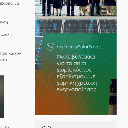
μβασης, να
βαση.
ηφιακή
ώπου και τον
 στο
ις στο