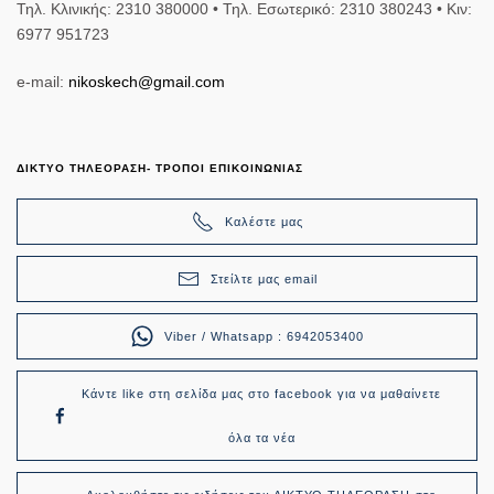
Τηλ. Κλινικής: 2310 380000 • Τηλ. Εσωτερικό: 2310 380243 • Κιν:
6977 951723
e-mail:
nikoskech@gmail.com
ΔΙΚΤΥΟ ΤΗΛΕΟΡΑΣΗ- ΤΡΟΠΟΙ ΕΠΙΚΟΙΝΩΝΙΑΣ
Καλέστε μας
Στείλτε μας email
Viber / Whatsapp : 6942053400
Κάντε like στη σελίδα μας στο facebook για να μαθαίνετε
όλα τα νέα