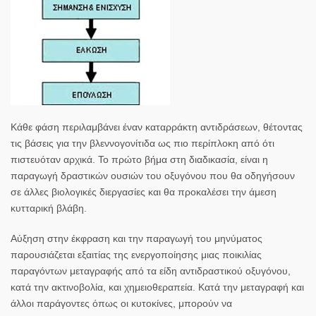
Κάθε φάση περιλαμβάνει έναν καταρράκτη αντιδράσεων, θέτοντας
τις βάσεις για την βλεννογονίτιδα ως πιο περίπλοκη από ότι
πιστευόταν αρχικά. Το πρώτο βήμα στη διαδικασία, είναι η
παραγωγή δραστικών ουσιών του οξυγόνου που θα οδηγήσουν
σε άλλες βιολογικές διεργασίες και θα προκαλέσει την άμεση
κυτταρική βλάβη.
Αύξηση στην έκφραση και την παραγωγή του μηνύματος
παρουσιάζεται εξαιτίας της ενεργοποίησης μιας ποικιλίας
παραγόντων μεταγραφής από τα είδη αντιδραστικού οξυγόνου,
κατά την ακτινοβολία, και χημειοθεραπεία. Κατά την μεταγραφή και
άλλοι παράγοντες όπως οι κυτοκίνες, μπορούν να