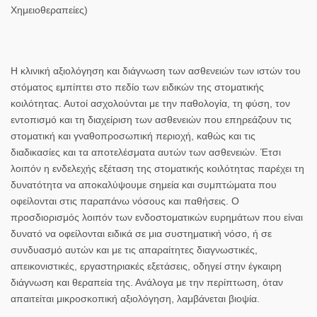
Χημειοθεραπείες)
Η κλινική αξιολόγηση και διάγνωση των ασθενειών των ιστών του
στόματος εμπίπτει στο πεδίο των ειδικών της στοματικής
κοιλότητας. Αυτοί ασχολούνται με την παθολογία, τη φύση, τον
εντοπισμό και τη διαχείριση των ασθενειών που επηρεάζουν τις
στοματική και γναθοπροσωπική περιοχή, καθώς και τις
διαδικασίες και τα αποτελέσματα αυτών των ασθενειών. Έτσι
λοιπόν η ενδελεχής εξέταση της στοματικής κοιλότητας παρέχει τη
δυνατότητα να αποκαλύψουμε σημεία και συμπτώματα που
οφείλονται στις παραπάνω νόσους και παθήσεις. Ο
προσδιορισμός λοιπόν των ενδοστοματικών ευρημάτων που είναι
δυνατό να οφείλονται ειδικά σε μια συστηματική νόσο, ή σε
συνδυασμό αυτών και με τις απαραίτητες διαγνωστικές,
απεικονιστικές, εργαστηριακές εξετάσεις, οδηγεί στην έγκαιρη
διάγνωση και θεραπεία της. Ανάλογα με την περίπτωση, όταν
απαιτείται μικροσκοπική αξιολόγηση, λαμβάνεται βιοψία.