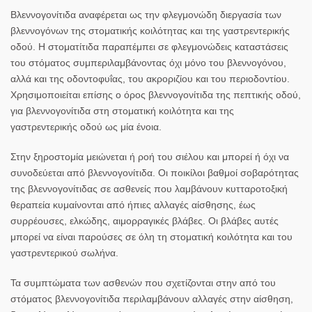
Βλεννογονίτιδα αναφέρεται ως την φλεγμονώδη διεργασία των
βλεννογόνων της στοματικής κοιλότητας και της γαστρεντερικής
οδού. Η στοματίτιδα παραπέμπει σε φλεγμονώδεις καταστάσεις
του στόματος συμπεριλαμβάνοντας όχι μόνο του βλεννογόνου,
αλλά και της οδοντοφυΐας, του ακροριζίου και του περιοδοντίου.
Χρησιμοποιείται επίσης ο όρος βλεννογονίτιδα της πεπτικής οδού,
για βλεννογονίτιδα στη στοματική κοιλότητα και της
γαστρεντερικής οδού ως μία ένοια.
Στην ξηροστομία μειώνεται ή ροή του σιέλου και μπορεί ή όχι να
συνοδεύεται από βλεννογονίτιδα. Οι ποικίλοι βαθμοί σοβαρότητας
της βλεννογονίτιδας σε ασθενείς που λαμβάνουν κυτταροτοξική
θεραπεία κυμαίνονται από ήπιες αλλαγές αίσθησης, έως
συρρέουσες, ελκώδης, αιμορραγικές βλάβες. Οι βλάβες αυτές
μπορεί να είναι παρούσες σε όλη τη στοματική κοιλότητα και του
γαστρεντερικού σωλήνα.
Τα συμπτώματα των ασθενών που σχετίζονται στην από του
στόματος βλεννογονίτιδα περιλαμβάνουν αλλαγές στην αίσθηση,