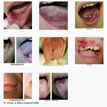
Τι είναι η βλεννογονίτιδα