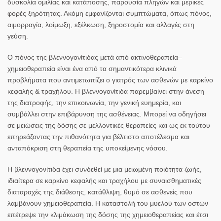
δυσκολία ομιλίας και κατάποσης, παρουσία πληγών και μερικές
φορές ξηρότητας. Ακόμη εμφανίζονται συμπτώματα, όπως πόνος,
αιμορραγία, λοίμωξη, εξέλκωση, ξηροστομία και αλλαγές στη
γεύση.
Ο πόνος της βλεννογονίτιδας μετά από ακτινοθεραπεία–
χημειοθεραπεία είναι ένα από τα σημαντικότερα κλινικά
προβλήματα που αντιμετωπίζει ο γιατρός των ασθενών με καρκίνο
κεφαλής & τραχήλου. Η βλεννογονίτιδα παρεμβαίνει στην άνεση
της διατροφής, την επικοινωνία, την γενική ευημερία, και
συμβάλλει στην επιβάρυνση της ασθένειας. Μπορεί να οδηγήσει
σε μειώσεις της δόσης σε μελλοντικές θεραπείες και ως εκ τούτου
επηρεάζοντας την πιθανότητα για βέλτιστο αποτέλεσμα και
ανταπόκριση στη θεραπεία της υποκείμενης νόσου.
Η βλεννογονίτιδα έχει συνδεθεί με μια μειωμένη ποιότητα ζωής,
ιδιαίτερα σε καρκίνο κεφαλής και τραχήλου με συναισθηματικές
διαταραχές της διάθεσης, κατάθλιψη, θυμό σε ασθενείς που
λαμβάνουν χημειοθεραπεία. Η καταστολή του μυελού των οστών
επέτρεψε την κλιμάκωση της δόσης της χημειοθεραπείας και έτσι