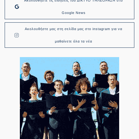
Ακολουθήστε τις ειδήσεις του ΔΙΚΤΥΟ ΤΗΛΕΟΡΑΣΗ στο
Google News
Ακολουθήστε μας στη σελίδα μας στο instagram για να
μαθαίνετε όλα τα νέα