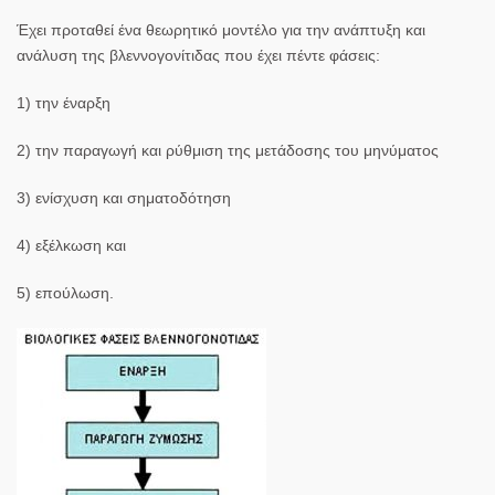
Έχει προταθεί ένα θεωρητικό μοντέλο για την ανάπτυξη και
ανάλυση της βλεννογονίτιδας που έχει πέντε φάσεις:
1) την έναρξη
2) την παραγωγή και ρύθμιση της μετάδοσης του μηνύματος
3) ενίσχυση και σηματοδότηση
4) εξέλκωση και
5) επούλωση.