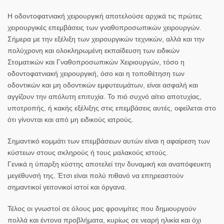
Η οδοντοφατνιακή χειρουργική αποτελούσε αρχικά τις πρώτες
χειρουργικές επεμβάσεις των γναθοπροσωπικών χειρουργών.
Σήμερα με την εξέλιξη των χειρουργικών τεχνικών, αλλά και την
πολύχρονη και ολοκληρωμένη εκπαίδευση των ειδικών
Στοματικών και Γναθοπροσωπικών Χειριουργών, τόσο η
οδοντοφατνιακή χειρουργική, όσο και η τοποθέτηση των
οδοντικών και μη οδοντικών εμφυτευμάτων, είναι ασφαλή και
αγγίζουν την απόλυτη επιτυχία. Το πιό συχνό αίτιο αποτυχίας,
υποτροπής, ή κακής εξέλιξης στις επεμβάσεις αυτές, οφείλεται στο
ότι γίνονται και από μη ειδικούς ιατρούς.
Σημαντικό κομμάτι των επεμβάσεων αυτών είναι η αφαίρεση των
κύστεων στους σκληρούς ή τους μαλακούς ιστούς.
Γενικά η ύπαρξη κύστης αποτελεί την δυναμική και αναπόφευκτη
μεγέθυνσή της. Έτσι είναι πολύ πιθανό να επηρεαστούν
σημαντικοί γειτονικοί ιστοί και όργανα.
Τέλος οι γνωστοί σε όλους μας φρονιμίτες που δημιουργούν
πολλά και έντονα προβλήματα, κυρίως σε νεαρή ηλικία και όχι