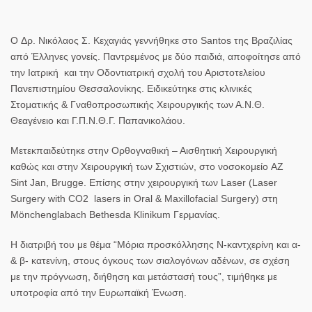
Ο
Δρ. Νικόλαος Σ. Κεχαγιάς
γεννήθηκε στο Santos της Βραζιλίας
από Έλληνες γονείς. Παντρεμένος με δύο παιδιά, αποφοίτησε από
την Ιατρική και την Οδοντιατρική σχολή του Αριστοτελείου
Πανεπιστημίου Θεσσαλονίκης. Ειδικεύτηκε στις κλινικές
Στοματικής & Γναθοπροσωπικής Χειρουργικής των Α.Ν.Θ.
Θεαγένειο και Γ.Π.Ν.Θ.Γ. Παπανικολάου.
Μετεκπαιδεύτηκε στην Ορθογναθική – Αισθητική Χειρουργική
καθώς και στην Χειρουργική των Σχιστιών, στο νοσοκομείο AZ
Sint Jan, Brugge. Επίσης στην χειρουργική των Laser (Laser
Surgery with CO2 lasers in Oral & Maxillofacial Surgery) στη
Mönchenglabach Bethesda Klinikum Γερμανίας.
Η διατριβή του με θέμα “Μόρια προσκόλλησης Ν-καντχερίνη και α-
& β- κατενίνη, στους όγκους των σιαλογόνων αδένων, σε σχέση
με την πρόγνωση, διήθηση και μετάστασή τους”, τιμήθηκε με
υποτροφία από την Ευρωπαϊκή Ένωση.