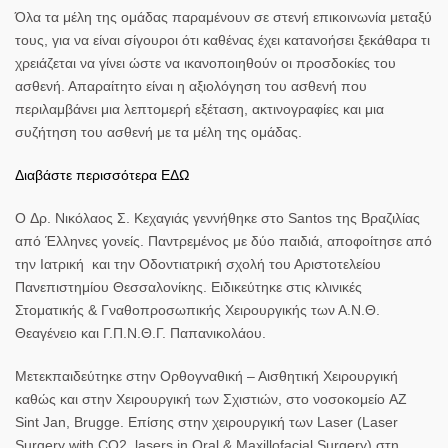
Όλα τα μέλη της ομάδας παραμένουν σε στενή επικοινωνία μεταξύ
τους, για να είναι σίγουροι ότι καθένας έχει κατανοήσει ξεκάθαρα τι
χρειάζεται να γίνει ώστε να ικανοποιηθούν οι προσδοκίες του
ασθενή. Απαραίτητο είναι η αξιολόγηση του ασθενή που
περιλαμβάνει μια λεπτομερή εξέταση, ακτινογραφίες και μια
συζήτηση του ασθενή με τα μέλη της ομάδας.
Διαβάστε περισσότερα ΕΔΩ
Ο
Δρ. Νικόλαος Σ. Κεχαγιάς
γεννήθηκε στο Santos της Βραζιλίας
από Έλληνες γονείς. Παντρεμένος με δύο παιδιά, αποφοίτησε από
την Ιατρική και την Οδοντιατρική σχολή του Αριστοτελείου
Πανεπιστημίου Θεσσαλονίκης. Ειδικεύτηκε στις κλινικές
Στοματικής & Γναθοπροσωπικής Χειρουργικής των Α.Ν.Θ.
Θεαγένειο και Γ.Π.Ν.Θ.Γ. Παπανικολάου.
Μετεκπαιδεύτηκε στην Ορθογναθική – Αισθητική Χειρουργική
καθώς και στην Χειρουργική των Σχιστιών, στο νοσοκομείο AZ
Sint Jan, Brugge. Επίσης στην χειρουργική των Laser (Laser
Surgery with CO2 lasers in Oral & Maxillofacial Surgery) στη