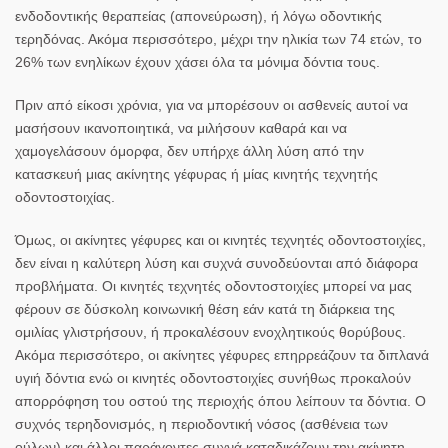
ενδοδοντικής θεραπείας (απονεύρωση), ή λόγω οδοντικής
τερηδόνας. Ακόμα περισσότερο, μέχρι την ηλικία των 74 ετών, το
26% των ενηλίκων έχουν χάσει όλα τα μόνιμα δόντια τους.
Πριν από είκοσι χρόνια, για να μπορέσουν οι ασθενείς αυτοί να
μασήσουν ικανοποιητικά, να μιλήσουν καθαρά και να
χαμογελάσουν όμορφα, δεν υπήρχε άλλη λύση από την
κατασκευή μιας ακίνητης γέφυρας ή μίας κινητής τεχνητής
οδοντοστοιχίας.
Όμως, οι ακίνητες γέφυρες και οι κινητές τεχνητές οδοντοστοιχίες,
δεν είναι η καλύτερη λύση και συχνά συνοδεύονται από διάφορα
προβλήματα. Οι κινητές τεχνητές οδοντοστοιχίες μπορεί να μας
φέρουν σε δύσκολη κοινωνική θέση εάν κατά τη διάρκεια της
ομιλίας γλιστρήσουν, ή προκαλέσουν ενοχλητικούς θορύβους.
Ακόμα περισσότερο, οι ακίνητες γέφυρες επηρρεάζουν τα διπλανά
υγιή δόντια ενώ οι κινητές οδοντοστοιχίες συνήθως προκαλούν
απορρόφηση του οστού της περιοχής όπου λείπουν τα δόντια. Ο
συχνός τερηδονισμός, η περιοδοντική νόσος (ασθένεια των
ούλων) και άλλοι παράγοντες συχνά καταδικάζουν την ακίνητη