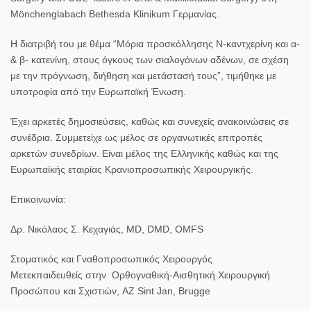
Mönchenglabach Bethesda Klinikum Γερμανίας.
Η διατριβή του με θέμα “Μόρια προσκόλλησης Ν-καντχερίνη και α-
& β- κατενίνη, στους όγκους των σιαλογόνων αδένων, σε σχέση
με την πρόγνωση, διήθηση και μετάστασή τους”, τιμήθηκε με
υποτροφία από την Ευρωπαϊκή Ένωση.
Έχει αρκετές δημοσιεύσεις, καθώς και συνεχείς ανακοινώσεις σε
συνέδρια. Συμμετείχε ως μέλος σε οργανωτικές επιτροπές
αρκετών συνεδρίων. Είναι μέλος της Ελληνικής καθώς και της
Ευρωπαϊκής εταιρίας Κρανιοπροσωπικής Χειρουργικής.
Επικοινωνία:
Δρ. Νικόλαος Σ. Κεχαγιάς, MD, DMD, OMFS
Στοματικός και Γναθοπροσωπικός Χειρουργός
Μετεκπαιδευθείς στην Ορθογναθική-Αισθητική Χειρουργική
Προσώπου και Σχιστιών, AZ Sint Jan, Brugge