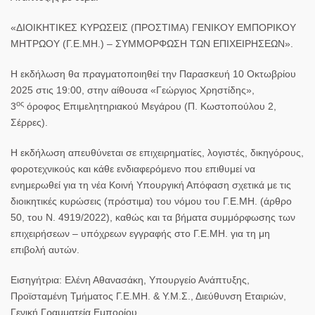
«ΔΙΟΙΚΗΤΙΚΕΣ ΚΥΡΩΣΕΙΣ (ΠΡΟΣΤΙΜΑ) ΓΕΝΙΚΟΥ ΕΜΠΟΡΙΚΟΥ
ΜΗΤΡΩΟΥ (Γ.Ε.ΜΗ.) – ΣΥΜΜΟΡΦΩΣΗ ΤΩΝ ΕΠΙΧΕΙΡΗΣΕΩΝ».
Η εκδήλωση θα πραγματοποιηθεί την Παρασκευή 10 Οκτωβρίου
2025 στις 19:00, στην αίθουσα «Γεώργιος Χρηστίδης»,
ος
3
όροφος Eπιμελητηριακού Mεγάρου (Π. Κωστοπούλου 2,
Σέρρες).
Η εκδήλωση απευθύνεται σε επιχειρηματίες, λογιστές, δικηγόρους,
φοροτεχνικούς και κάθε ενδιαφερόμενο που επιθυμεί να
ενημερωθεί για τη νέα Κοινή Υπουργική Απόφαση σχετικά με τις
διοικητικές κυρώσεις (πρόστιμα) του νόμου του Γ.Ε.ΜΗ. (άρθρο
50, του Ν. 4919/2022), καθώς και τα βήματα συμμόρφωσης των
επιχειρήσεων – υπόχρεων εγγραφής στο Γ.Ε.ΜΗ. για τη μη
επιβολή αυτών.
Εισηγήτρια: Ελένη Αθανασάκη, Υπουργείο Ανάπτυξης,
Προϊσταμένη Τμήματος Γ.Ε.ΜΗ. & Υ.Μ.Σ., Διεύθυνση Εταιριών,
Γενική Γραμματεία Εμπορίου.