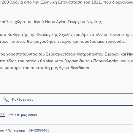
α 200 Χρόνια από την Ελληνική Επανάσταση του 1821, που διοργανώνε
ν αύλειο χώρο του Ιερού Ναού Αγίου Γεωργίου Νιγρίτης.
ει ο Καθηγητής της Θεολογικής Σχολής του Αριστοτελείου Πανεπιστημί
τρος Γαϊτάνος
θα τραγουδήσει έντεχνα και παραδοσιακά τραγούδια.
ρινός χοροστατούντος του Σεβασμιωτάτου Μητροπολίτου Σερρών και Νιγρ
στο τέλος του οποίου θα γίνουν τα θυρανοίξια του Παρεκκλησίου και 
το μαρτύριο του συντοπίτη μας Αγίου Βενέδικτου.
Καλέστε μας
Στείλτε μας email
ber / Whatsapp : 6942053400