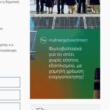
ι η δημοτική
ου
ίτης κ.κ.
η αποκάλυψη