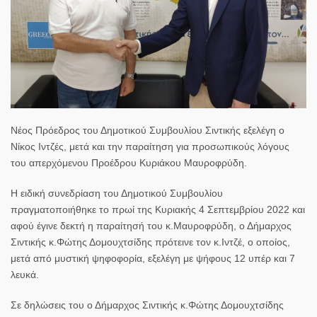
Νέος Πρόεδρος του Δημοτικού Συμβουλίου Σιντικής εξελέγη o
Νίκος Ιντζές, μετά και την παραίτηση για προσωπικούς λόγους
του απερχόμενου Προέδρου Κυριάκου Μαυροφρύδη.
Η ειδική συνεδρίαση του Δημοτικού Συμβουλίου
πραγματοποιήθηκε το πρωί της Κυριακής 4 Σεπτεμβρίου 2022 και
αφού έγινε δεκτή η παραίτησή του κ.Μαυροφρύδη, ο Δήμαρχος
Σιντικής κ.Φώτης Δομουχτσίδης πρότεινε τον κ.Ιντζέ, ο οποίος,
μετά από μυστική ψηφοφορία, εξελέγη με ψήφους 12 υπέρ και 7
λευκά.
Σε δηλώσεις του ο Δήμαρχος Σιντικής κ.Φώτης Δομουχτσίδης