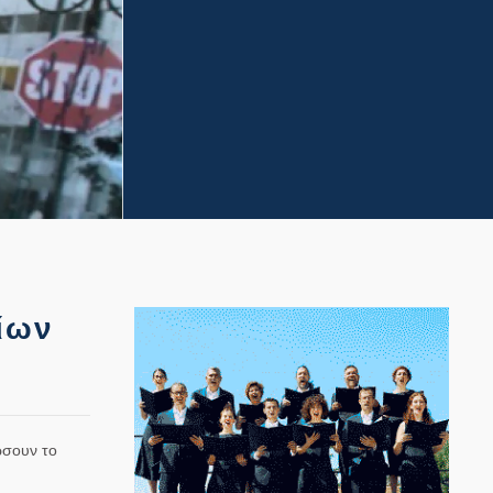
ίων
ώσουν το