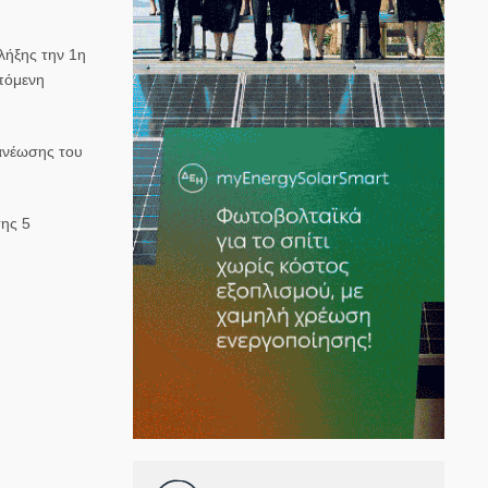
λήξης την 1η
πόμενη
νανέωσης του
σης 5