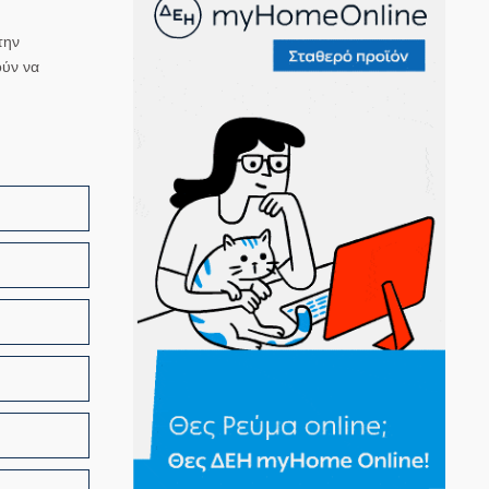
την
ούν να