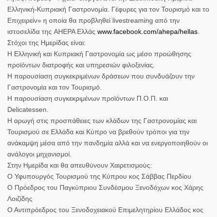
Ελληνική-Κυπριακή Γαστρονομία. Γέφυρες για τον Τουρισμό και το
Επιχειρείν» η οποία θα προβληθεί livestreaming από την
ιστοσελίδα της AHEPA Ελλάς
www.facebook.com/ahepa/hellas
.
Στόχοι της Ημερίδας είναι:
Η Ελληνική και Κυπριακή Γαστρονομία ως μέσο προώθησης
προϊόντων διατροφής και υπηρεσιών φιλοξενίας.
Η παρουσίαση συγκεκριμένων δράσεων που συνδυάζουν την
Γαστρονομία και τον Τουρισμό.
Η παρουσίαση συγκεκριμένων προϊόντων Π.Ο.Π. και
Delicatessen.
Η αρωγή στις προσπάθειες των κλάδων της Γαστρονομίας και
Τουρισμού σε Ελλάδα και Κύπρο να βρεθούν τρόποι για την
ανάκαμψη μέσα από την πανδημία αλλά και να ενεργοποιηθούν οι
ανάλογοι μηχανισμοί.
Στην Ημερίδα και θα απευθύνουν Χαιρετισμούς:
Ο Υφυπουργός Τουρισμού της Κύπρου κος Σάββας Περδίου
Ο Πρόεδρος του Παγκύπριου Συνδέσμου Ξενοδόχων κος Χάρης
Λοιζίδης
Ο Αντιπρόεδρος του Ξενοδοχειακού Επιμελητηρίου Ελλάδος κος