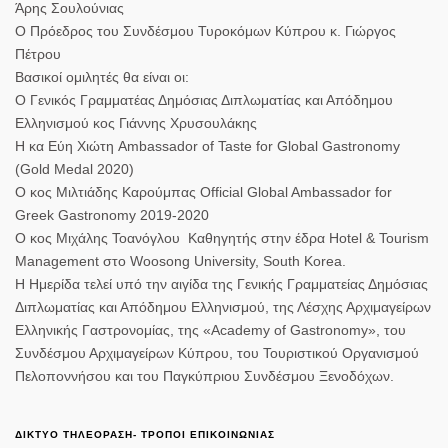
Άρης Σουλούνιας
Ο Πρόεδρος του Συνδέσμου Τυροκόμων Κύπρου κ. Γιώργος
Πέτρου
Βασικοί ομιλητές θα είναι οι:
O Γενικός Γραμματέας Δημόσιας Διπλωματίας και Απόδημου
Ελληνισμού κος Γιάννης Χρυσουλάκης
Η κα Εύη Χιώτη Ambassador of Taste for Global Gastronomy
(Gold Medal 2020)
Ο κος Μιλτιάδης Καρούμπας Official Global Ambassador for
Greek Gastronomy 2019-2020
Ο κος Μιχάλης Τοανόγλου Καθηγητής στην έδρα Hotel & Tourism
Management στο Woosong University, South Korea.
Η Ημερίδα τελεί υπό την αιγίδα της Γενικής Γραμματείας Δημόσιας
Διπλωματίας και Απόδημου Ελληνισμού, της Λέσχης Αρχιμαγείρων
Ελληνικής Γαστρονομίας, της «Academy of Gastronomy», του
Συνδέσμου Αρχιμαγείρων Κύπρου, του Τουριστικού Οργανισμού
Πελοποννήσου και του Παγκύπριου Συνδέσμου Ξενοδόχων.
ΔΙΚΤΥΟ ΤΗΛΕΟΡΑΣΗ- ΤΡΟΠΟΙ ΕΠΙΚΟΙΝΩΝΙΑΣ