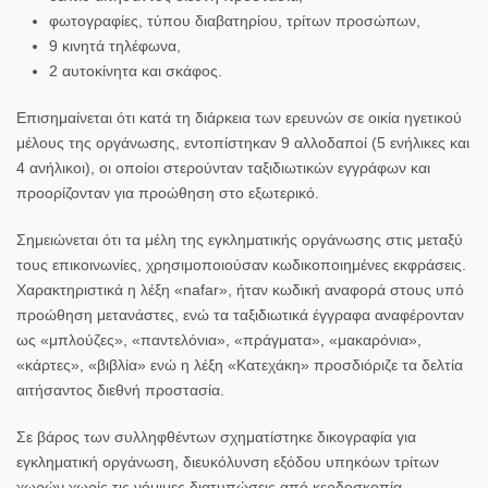
φωτογραφίες, τύπου διαβατηρίου, τρίτων προσώπων,
9 κινητά τηλέφωνα,
2 αυτοκίνητα και σκάφος.
Επισημαίνεται ότι κατά τη διάρκεια των ερευνών σε οικία ηγετικού
μέλους της οργάνωσης, εντοπίστηκαν 9 αλλοδαποί (5 ενήλικες και
4 ανήλικοι), οι οποίοι στερούνταν ταξιδιωτικών εγγράφων και
προορίζονταν για προώθηση στο εξωτερικό.
Σημειώνεται ότι τα μέλη της εγκληματικής οργάνωσης στις μεταξύ
τους επικοινωνίες, χρησιμοποιούσαν κωδικοποιημένες εκφράσεις.
Χαρακτηριστικά
η λέξη «nafar», ήταν κωδική αναφορά στους υπό
προώθηση μετανάστες
, ενώ
τα ταξιδιωτικά έγγραφα αναφέρονταν
ως «μπλούζες», «παντελόνια», «πράγματα», «μακαρόνια»,
«κάρτες», «βιβλία»
ενώ η λέξη «Κατεχάκη» προσδιόριζε τα δελτία
αιτήσαντος διεθνή προστασία.
Σε βάρος των συλληφθέντων σχηματίστηκε δικογραφία για
εγκληματική οργάνωση, διευκόλυνση εξόδου υπηκόων τρίτων
χωρών χωρίς τις νόμιμες διατυπώσεις από κερδοσκοπία,