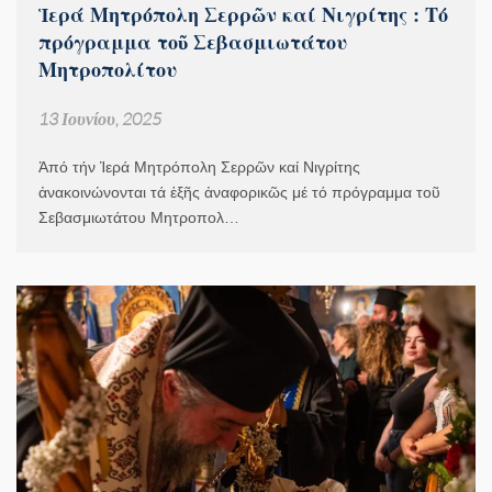
Ἱερά Μητρόπολη Σερρῶν καί Νιγρίτης : Τό
πρόγραμμα τοῦ Σεβασμιωτάτου
Μητροπολίτου
13 Ιουνίου, 2025
Ἀπό τήν Ἱερά Μητρόπολη Σερρῶν καί Νιγρίτης
ἀνακοινώνονται τά ἑξῆς ἀναφορικῶς μέ τό πρόγραμμα τοῦ
Σεβασμιωτάτου Μητροπολ…