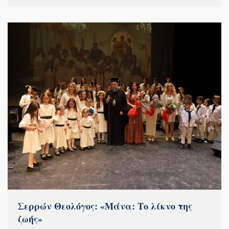
Σερρών Θεολόγος: «Μάνα: Το λίκνο της
ζωής»