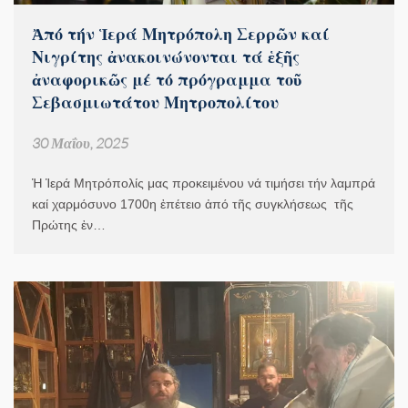
Ἀπό τήν Ἱερά Μητρόπολη Σερρῶν καί
Νιγρίτης ἀνακοινώνονται τά ἑξῆς
ἀναφορικῶς μέ τό πρόγραμμα τοῦ
Σεβασμιωτάτου Μητροπολίτου
30 Μαΐου, 2025
Ἡ Ἱερά Μητρόπολίς μας προκειμένου νά τιμήσει τήν λαμπρά
καί χαρμόσυνο 1700η ἐπέτειο ἀπό τῆς συγκλήσεως τῆ­ς
Πρώτης ἐν…