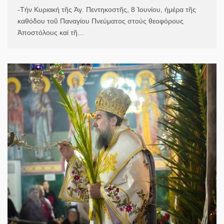
-Τήν Κυριακή τῆς Ἁγ. Πεντηκοστῆς, 8 Ἰουνίου, ἡμέρα τῆς
καθόδου τοῦ Παναγίου Πνεύματος στούς θεοφόρους
Ἀποστόλους καί τῆ…