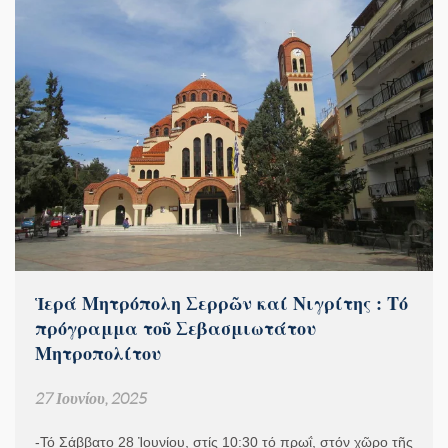
Ἱερά Μητρόπολη Σερρῶν καί Νιγρίτης : Τό
πρόγραμμα τοῦ Σεβασμιωτάτου
Μητροπολίτου
27 Ιουνίου, 2025
-Τό Σάββατο 28 Ἰουνίου, στίς 10:30 τό πρωΐ, στόν χῶρο τῆς