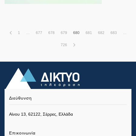
1
…
677
678
679
680
681
682
683
…
726
Διεύθυνση
Αίνου 13, 62122, Σέρρες, Ελλάδα
Επικοινωνία