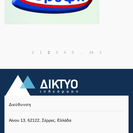
1
2
3
4
5
…
24
Διεύθυνση
Αίνου 13, 62122, Σέρρες, Ελλάδα