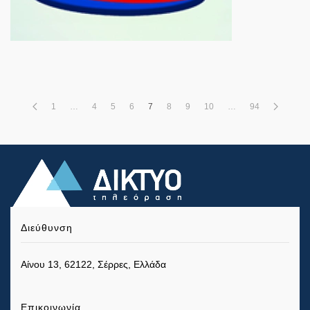
1
…
4
5
6
7
8
9
10
…
94
Διεύθυνση
Αίνου 13, 62122, Σέρρες, Ελλάδα
Επικοινωνία