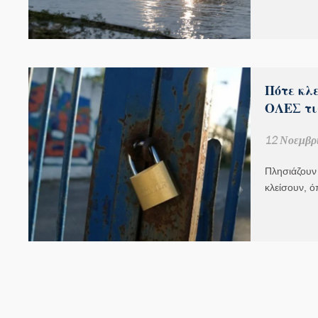
Πότε κλε
ΟΛΕΣ τις
12 Νοεμβρί
Πλησιάζουν 
κλείσουν, ό