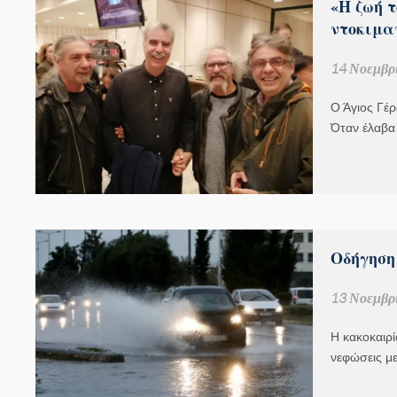
«Η ζωή 
ντοκιμα
14 Νοεμβρί
Ο Άγιος Γέ
Όταν έλαβα
Οδήγηση 
13 Νοεμβρί
Η κακοκαιρί
νεφώσεις με