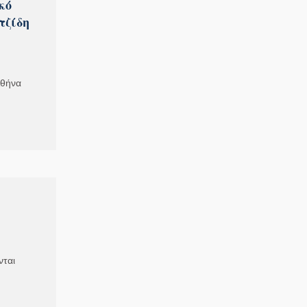
κό
τζίδη
Αθήνα
νται