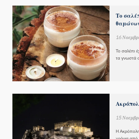
Το σαλέ
θαμώνων
16 Νοεμβρί
Το σαλέπι έ
τα γνωστά 
Ακρόπολ
15 Νοεμβρί
Η Ακρόπολη
χρόνια από