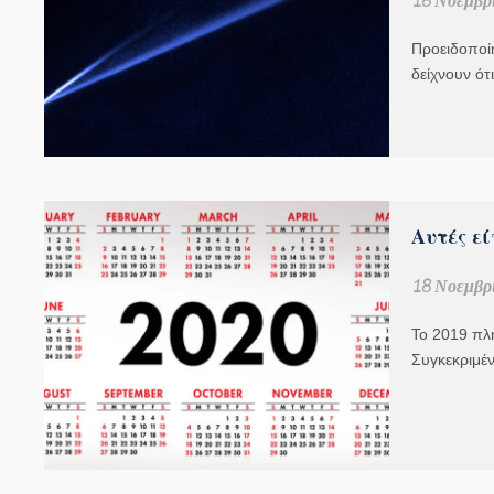
Προειδοποί
δείχνουν ότ
Αυτές εί
18 Νοεμβρί
Το 2019 πλη
Συγκεκριμέν