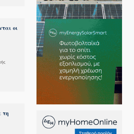
νται οι
κής
ε τη