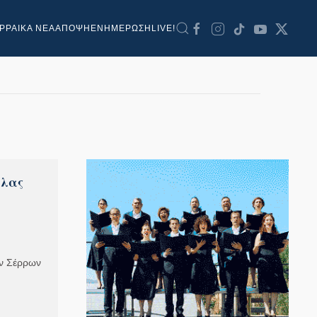
ΡΡΑΙΚΑ ΝΕΑ
ΑΠΟΨΗ
ΕΝΗΜΕΡΩΣΗ
LIVE!
άλας
ν Σέρρων