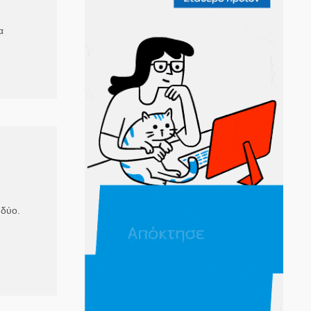
α
 δύο.