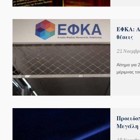
ΕΦΚΑ: Α
θέσεις
21 Νοεμβρί
Αίτημα για 
μέριμνας τ
Προειδοπ
Μεγάλη 
18 Νοεμβρί