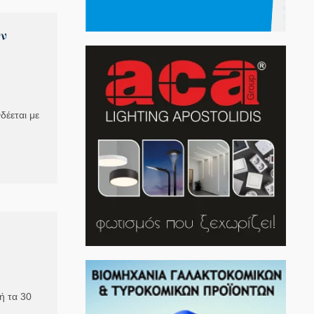
ν
δέεται με
ή τα 30