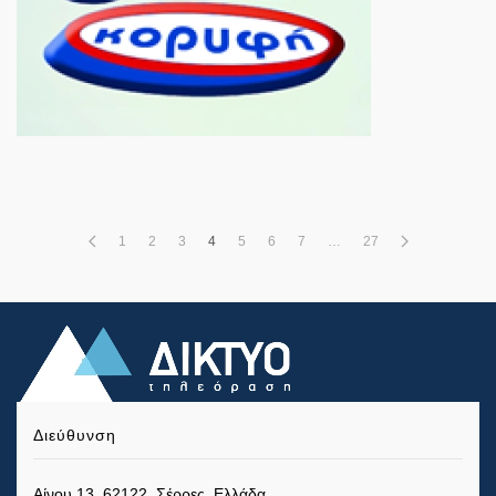
1
2
3
4
5
6
7
…
27
Διεύθυνση
Αίνου 13, 62122, Σέρρες, Ελλάδα