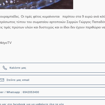
ουραμπιέδες. Οι τιμές φέτος κυμαίνονται περίπου στα 9 ευρώ ανά κιλ
εκπρόσωπος τύπου του σωματείου αρτοποιών Σερρών Γιώργος Παπαδ
 τιμές πρώτων υλών και δυστυχώς και οι ίδιοι δεν έχουν περιθώριο ν
iktyoTV
Καλέστε μας
Στείλτε μας email
ber / Whatsapp : 6942053400
α μας στο facebook για να μαθαίνετε όλα τα νέα