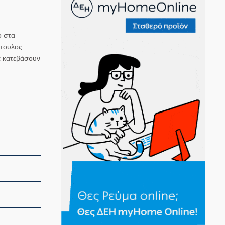
ό στα
όπουλος
α κατεβάσουν