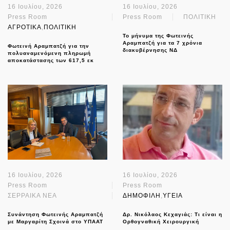
16 Ιουλίου, 2026
16 Ιουλίου, 2026
Press Room
Press Room
ΠΟΛΙΤΙΚΗ
ΑΓΡΟΤΙΚΑ
,
ΠΟΛΙΤΙΚΗ
Το μήνυμα της Φωτεινής
Αραμπατζή για τα 7 χρόνια
Φωτεινή Αραμπατζή για την
διακυβέρνησης ΝΔ
πολυαναμενόμενη πληρωμή
αποκατάστασης των 617,5 εκ
16 Ιουλίου, 2026
16 Ιουλίου, 2026
Press Room
Press Room
ΣΕΡΡΑΙΚΑ ΝΕΑ
ΔΗΜΟΦΙΛΗ
,
ΥΓΕΙΑ
Συνάντηση Φωτεινής Αραμπατζή
Δρ. Νικόλαος Κεχαγιάς: Τι είναι η
με Μαργαρίτη Σχοινά στο ΥΠΑΑΤ
Ορθογναθική Χειρουργική