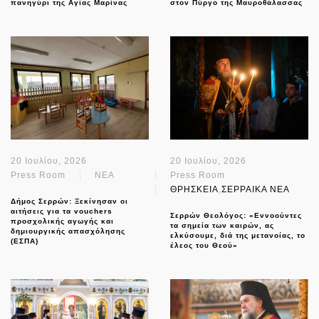
πανηγύρι της Αγίας Μαρίνας
στον Πύργο της Μαυροθάλασσας
20 Ιουλίου, 2026
20 Ιουλίου, 2026
Press Room
NEA
Press Room
ΘΡΗΣΚΕΙΑ
,
ΣΕΡΡΑΙΚΑ ΝΕΑ
Δήμος Σερρών: Ξεκίνησαν οι
αιτήσεις για τα vouchers
Σερρών Θεολόγος: «Εννοούντες
προσχολικής αγωγής και
τα σημεία των καιρών, ας
δημιουργικής απασχόλησης
ελκύσουμε, διά της μετανοίας, το
(ΕΣΠΑ)
έλεος του Θεού»