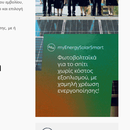
του
εμβολίου
,
ο και επιλογή
σης
, με ή
η