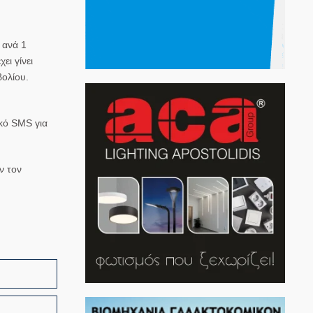
 ανά 1
ει γίνει
βολίου
.
ικό SMS
για
ν τον