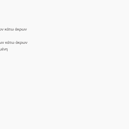
των κάτω άκρων
 των κάτω άκρων
μένη