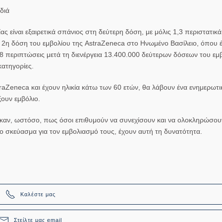
διά
ς είναι εξαιρετικά σπάνιος
στη δεύτερη δόση, με μόλις 1,3 περιστατικά
2η δόση
του εμβολίου της
AstraZeneca
στο
Ηνωμένο Βασίλειο,
όπου έχ
18 περιπτώσεις
μετά τη διενέργεια
13.400.000 δεύτερων δόσεων του εμ
κατηγορίες.
traZeneca
και έχουν ηλικία
κάτω των 60 ετών
, θα λάβουν ένα
ενημερωτ
ουν εμβόλιο.
ηκαν, ωστόσο, πως
όσοι επιθυμούν να συνεχίσουν και να ολοκληρώσου
 το σκεύασμα
για τον εμβολιασμό τους, έχουν αυτή τη δυνατότητα.
Καλέστε μας
Στείλτε μας email