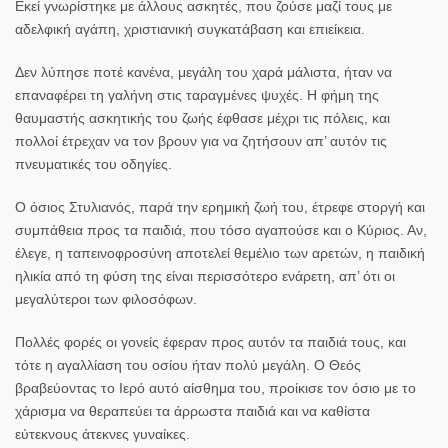
Εκεί γνωρίστηκε με άλλους ασκητές, που ζούσε μαζί τους με
αδελφική αγάπη, χριστιανική συγκατάβαση και επιείκεια.
Δεν λύπησε ποτέ κανένα, μεγάλη του χαρά μάλιστα, ήταν να
επαναφέρει τη γαλήνη στις ταραγμένες ψυχές. Η φήμη της
θαυμαστής ασκητικής του ζωής έφθασε μέχρι τις πόλεις, και
πολλοί έτρεχαν να τον βρουν για να ζητήσουν απ’ αυτόν τις
πνευματικές του οδηγίες.
Ο όσιος Στυλιανός, παρά την ερημική ζωή του, έτρεφε στοργή και
συμπάθεια προς τα παιδιά, που τόσο αγαπούσε και ο Κύριος. Αν,
έλεγε, η ταπεινοφροσύνη αποτελεί θεμέλιο των αρετών, η παιδική
ηλικία από τη φύση της είναι περισσότερο ενάρετη, απ’ ότι οι
μεγαλύτεροι των φιλοσόφων.
Πολλές φορές οι γονείς έφεραν προς αυτόν τα παιδιά τους, και
τότε η αγαλλίαση του οσίου ήταν πολύ μεγάλη. Ο Θεός
βραβεύοντας το Ιερό αυτό αίσθημα του, προίκισε τον όσιο με το
χάρισμα να θεραπεύει τα άρρωστα παιδιά και να καθίστα
εύτεκνους άτεκνες γυναίκες.