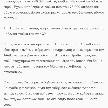
υπουργός είπε ότι «46.096 πολίτες έλαβαν ήδη συνολικά 50 εκατ.
ευρώ. Έχουν υποβληθεί συνολικά περίπου 75.000 αιτήσεις και
αύριο προγραμματίζεται ακόμη μια καταβολή αποζημίωσης ειδικού
σκοπού».
Την Παρασκευή επίσης πληρώνονται οι
ιδιοκτήτες ακινήτων
για τα
μηδενικά ενοίκια του Απριλίου.
Όπως ανέφερε ο υπουργός, «την Παρασκευή θα πληρωθούν οι
ιδιοκτήτες ακινήτων, σύμφωνα με ενημέρωση που έχουμε από την
ΑΑΔΕ, για τα μηδενικά ενοίκια του Απριλίου. Πρόθεση μας είναι
πολύ στοχευμένα να επεκτείνουμε το μέτρο τον Ιούνιο. Θα δούμε
πως λειτούργησε η αγορά τον Μάιο και θα λάβουμε τις
αποφάσεις».
Ο υπουργός Οικονομικών δήλωσε επίσης ότι «αύριο ή τη Δευτέρα
θα ανοίξει η πλατφόρμα για την εκδήλωση ενδιαφέροντος για
τις
πάγιες δαπάνες επιχειρήσεων
, προκειμένου να καλυφθεί τμήμα
των πάγιων δαπανών τους. Το διαθέσιμο ποσό είναι 500 εκατ.
ευρώ.