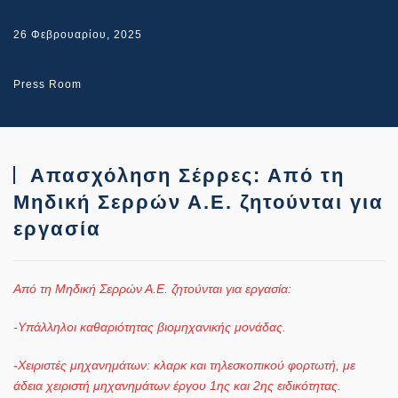
26 Φεβρουαρίου, 2025
Press Room
Απασχόληση Σέρρες: Από τη
Μηδική Σερρών Α.Ε. ζητούνται για
εργασία
Από τη Μηδική Σερρών Α.Ε. ζητούνται για εργασία:
-Υπάλληλοι καθαριότητας βιομηχανικής μονάδας.
-Χειριστές μηχανημάτων: κλαρκ και τηλεσκοπικού φορτωτή, με
άδεια χειριστή μηχανημάτων έργου 1ης και 2ης ειδικότητας.