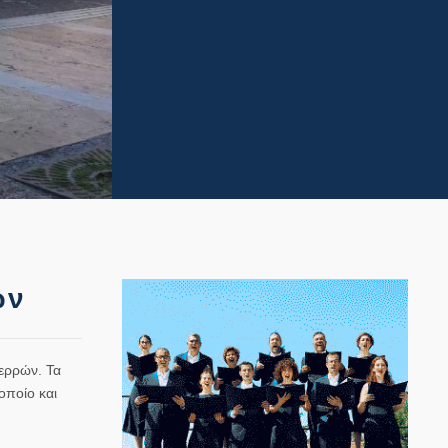
ών
ερρών. Τα
οποίο και