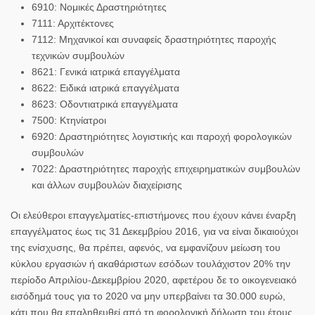
6910: Νομικές Δραστηριότητες
7111: Αρχιτέκτονες
7112: Μηχανικοί και συναφείς δραστηριότητες παροχής
τεχνικών συμβουλών
8621: Γενικά ιατρικά επαγγέλματα
8622: Ειδικά ιατρικά επαγγέλματα
8623: Οδοντιατρικά επαγγέλματα
7500: Κτηνίατροι
6920: Δραστηριότητες λογιστικής και παροχή φορολογικών
συμβουλών
7022: Δραστηριότητες παροχής επιχειρηματικών συμβουλών
και άλλων συμβουλών διαχείρισης
Οι ελεύθεροι επαγγελματίες-επιστήμονες που έχουν κάνει έναρξη
επαγγέλματος έως τις 31 Δεκεμβρίου 2016, για να είναι δικαιούχοι
της ενίσχυσης, θα πρέπει, αφενός, να εμφανίζουν μείωση του
κύκλου εργασιών ή ακαθάριστων εσόδων τουλάχιστον 20% την
περίοδο Απριλίου-Δεκεμβρίου 2020, αφετέρου δε το οικογενειακό
εισόδημά τους για το 2020 να μην υπερβαίνει τα 30.000 ευρώ,
κάτι που θα επαληθευθεί από τη φορολογική δήλωση του έτους,