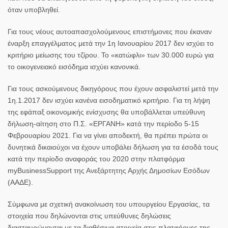
όταν υποβληθεί.
Για τους νέους αυτοαπασχολούμενους επιστήμονες που έκαναν
έναρξη επαγγέλματος μετά την 1η Ιανουαρίου 2017 δεν ισχύει το
κριτήριο μείωσης του τζίρου. Το «κατώφλι» των 30.000 ευρώ για
το οικογενειακό εισόδημα ισχύει κανονικά.
Για τους ασκούμενους δικηγόρους που έχουν ασφαλιστεί μετά την
1η.1.2017 δεν ισχύει κανένα εισοδηματικό κριτήριο. Για τη λήψη
της εφάπαξ οικονομικής ενίσχυσης θα υποβάλλεται υπεύθυνη
δήλωση-αίτηση στο Π.Σ. «ΕΡΓΑΝΗ» κατά την περίοδο 5-15
Φεβρουαρίου 2021. Για να γίνει αποδεκτή, θα πρέπει πρώτα οι
δυνητικά δικαιούχοι να έχουν υποβάλει δήλωση για τα έσοδά τους
κατά την περίοδο αναφοράς του 2020 στην πλατφόρμα
myBusinessSupport της Ανεξάρτητης Αρχής Δημοσίων Εσόδων
(ΑΑΔΕ).
Σύμφωνα με σχετική ανακοίνωση του υπουργείου Εργασίας, τα
στοιχεία που δηλώνονται στις υπεύθυνες δηλώσεις
διασταυρώνονται με τα διαθέσιμα στοιχεία στις πλατφόρμες της