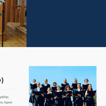
ο)
εγάλης
ου Ιερού