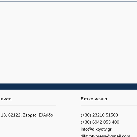
θυνση
Επικοινωνία
 13, 62122, Σέρρες, Ελλάδα
(+30) 23210 51500
(+30) 6942 053 400
info@diktyotv.gr
diktyotvpress@gmail.com