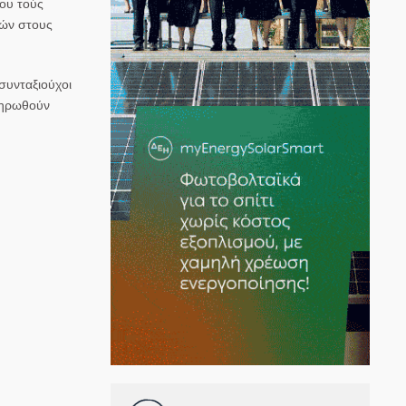
που τούς
κών στους
συνταξιούχοι
ληρωθούν