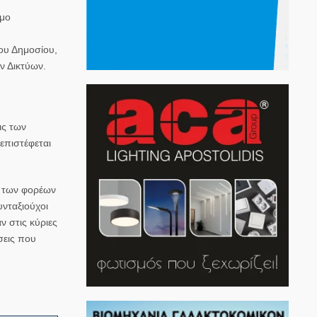
όμο
του Δημοσίου,
ν Δικτύων.
ις των
επιστέφεται
ν των φορέων
νταξιούχοι
ν στις κύριες
σεις που