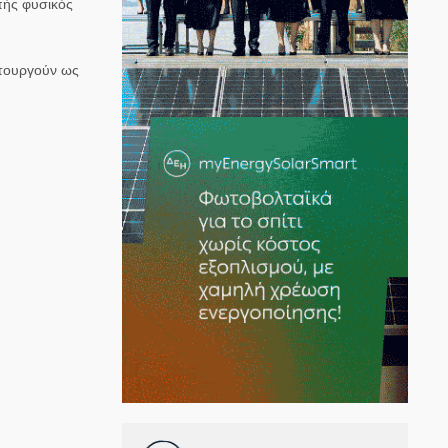
πής φυσικός
ειτουργούν ως