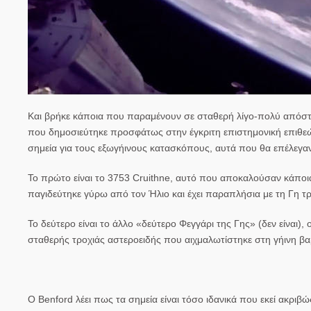
Και βρήκε κάποια που παραμένουν σε σταθερή λίγο-πολύ απόστ
που δημοσιεύτηκε προσφάτως στην έγκριτη επιστημονική επιθ
σημεία για τους εξωγήινους κατασκόπους, αυτά που θα επέλεγαν
Το πρώτο είναι το 3753 Cruithne, αυτό που αποκαλούσαν κάποια 
παγιδεύτηκε γύρω από τον Ήλιο και έχει παραπλήσια με τη Γη τρο
Το δεύτερο είναι το άλλο «δεύτερο Φεγγάρι της Γης» (δεν είναι)
σταθερής τροχιάς
αστεροειδής
που αιχμαλωτίστηκε στη γήινη βα
Ο Benford λέει πως τα σημεία είναι τόσο ιδανικά που εκεί ακριβώς