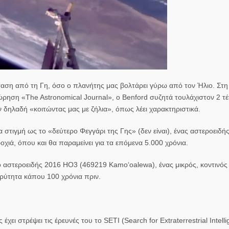
αση από τη Γη, όσο ο πλανήτης μας βολτάρει γύρω από τον
Ήλιο
. Στη
εώρηση «
The Astronomical Journal
», ο Benford συζητά τουλάχιστον 2 τέτ
 δηλαδή «κοιτώντας μας με ζήλια», όπως λέει χαρακτηριστικά.
στιγμή ως το «δεύτερο Φεγγάρι της Γης» (δεν είναι), ένας αστεροειδή
χιά, όπου και θα παραμείνει για τα επόμενα 5.000 χρόνια.
, ο αστεροειδής 2016 HO3 (469219 Kamoʻoalewa), ένας μικρός, κοντινός
ρύτητα κάπου 100 χρόνια πριν.
 έχει στρέψει τις έρευνές του το
SETI
(Search for Extraterrestrial Intell